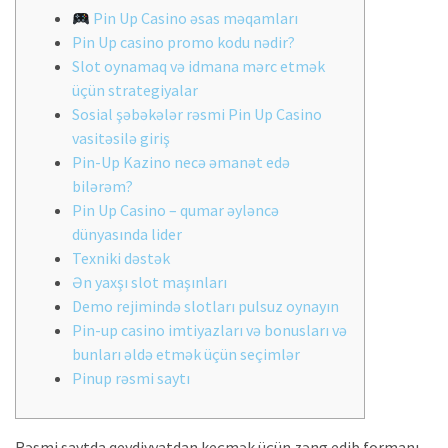
Pin Up Casino əsas məqamları
Pin Up casino promo kodu nədir?
Slot oynamaq və idmana mərc etmək
üçün strategiyalar
Sosial şəbəkələr rəsmi Pin Up Casino
vasitəsilə giriş
Pin-Up Kazino necə əmanət edə
bilərəm?
Pin Up Casino – qumar əyləncə
dünyasında lider
Texniki dəstək
Ən yaxşı slot maşınları
Demo rejimində slotları pulsuz oynayın
Pin-up casino imtiyazları və bonusları və
bunları əldə etmək üçün seçimlər
Pinup rəsmi saytı
Rəsmi saytda qeydiyyatdan keçmək üçün zəng edib formanı