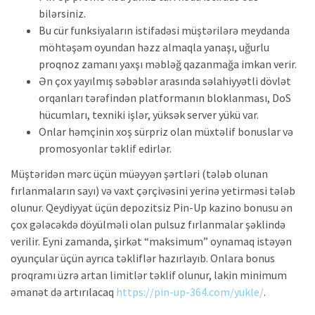
bilərsiniz.
Bu cür funksiyaların istifadəsi müştərilərə meydanda
möhtəşəm oyundan həzz almaqla yanaşı, uğurlu
proqnoz zamanı yaxşı məbləğ qazanmağa imkan verir.
Ən çox yayılmış səbəblər arasında səlahiyyətli dövlət
orqanları tərəfindən platformanın bloklanması, DoS
hücumları, texniki işlər, yüksək server yükü var.
Onlar həmçinin xoş sürpriz olan müxtəlif bonuslar və
promosyonlar təklif edirlər.
Müştəridən mərc üçün müəyyən şərtləri (tələb olunan
fırlanmaların sayı) və vaxt çərçivəsini yerinə yetirməsi tələb
olunur. Qeydiyyat üçün depozitsiz Pin-Up kazino bonusu ən
çox gələcəkdə döyülməli olan pulsuz fırlanmalar şəklində
verilir. Eyni zamanda, şirkət “maksimum” oynamaq istəyən
oyunçular üçün ayrıca təkliflər hazırlayıb. Onlara bonus
proqramı üzrə artan limitlər təklif olunur, lakin minimum
əmanət də artırılacaq
https://pin-up-364.com/yukle/
.