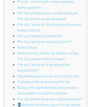
Pin Up – rəsmi sayt onlayn oynayın,
bonus qazanın
Pin-Up onlayn casino aznda qeydiyyat
Pin-Up casino aznda qeydiyyat
Pin-Up Casino AZ: Azərbaycanda qanuni
onlayn kazino
Pin-up Casino etibarlıdırmı?
Pin-Up Casino bonus pul çıxarılır?
Rulet Oyunu
Mobil versiya və Pin-Up kazino tətbiqi
Pin-Up casino mobil versiyası
Pin-up Casino necə qeydiyyatdan
keçmək olar?
Qazanma şansınızı necə artırmaq olar
Təhlükəsizlik və lisenziya Pin Up
Xülasə: Pin-Up bukmeker kontorunun
üstünlükləri və mənfi cəhətləri
Pin-Up casino aznu necə yükləmək olar?
Android telefonu üçün Pin Up casino