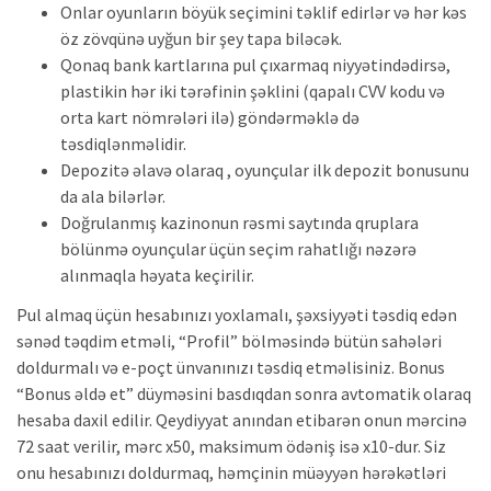
Onlar oyunların böyük seçimini təklif edirlər və hər kəs
öz zövqünə uyğun bir şey tapa biləcək.
Qonaq bank kartlarına pul çıxarmaq niyyətindədirsə,
plastikin hər iki tərəfinin şəklini (qapalı CVV kodu və
orta kart nömrələri ilə) göndərməklə də
təsdiqlənməlidir.
Depozitə əlavə olaraq , oyunçular ilk depozit bonusunu
da ala bilərlər.
Doğrulanmış kazinonun rəsmi saytında qruplara
bölünmə oyunçular üçün seçim rahatlığı nəzərə
alınmaqla həyata keçirilir.
Pul almaq üçün hesabınızı yoxlamalı, şəxsiyyəti təsdiq edən
sənəd təqdim etməli, “Profil” bölməsində bütün sahələri
doldurmalı və e-poçt ünvanınızı təsdiq etməlisiniz. Bonus
“Bonus əldə et” düyməsini basdıqdan sonra avtomatik olaraq
hesaba daxil edilir. Qeydiyyat anından etibarən onun mərcinə
72 saat verilir, mərc x50, maksimum ödəniş isə x10-dur. Siz
onu hesabınızı doldurmaq, həmçinin müəyyən hərəkətləri