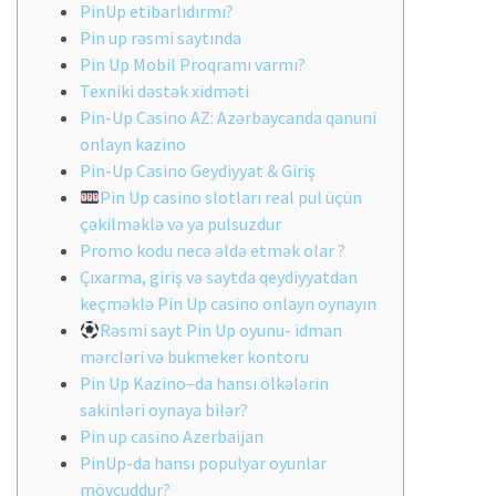
PinUp etibarlıdırmı?
Pin up rəsmi saytında
Pin Up Mobil Proqramı varmı?
Texniki dəstək xidməti
Pin-Up Casino AZ: Azərbaycanda qanuni
onlayn kazino
Pin-Up Casino Geydiyyat & Giriş
Pin Up casino slotları real pul üçün
çəkilməklə və ya pulsuzdur
Promo kodu necə əldə etmək olar ?
Çıxarma, giriş və saytda qeydiyyatdan
keçməklə Pin Up casino onlayn oynayın
Rəsmi sayt Pin Up oyunu- idman
mərcləri və bukmeker kontoru
Pin Up Kazino–da hansı ölkələrin
sakinləri oynaya bilər?
Pin up casino Azerbaijan
PinUp-da hansı populyar oyunlar
mövcuddur?