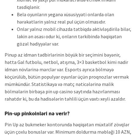
təsdiqlənir.
Belə oyunların yeganə xüsusiyyəti onlarda olan
hərəkətlərin yalnız real pul üçün olmasıdır.
Onlar yalnız mobil cihazda tətbiqdə aktivləşdirilə bilər,
lakin ən əsası odur ki, onların tərkibində həqiqətən
gözəl hədiyyələr var.
Pinup az idman tədbirlərinin böyük bir seçimini bəyənir,
hətta Gal futbolu, netbol, ​​atışma, 3×3 basketbol kimi nadir
idman növlərinə mərclər var. Esports ayrıca bölməyə
köçürülüb, bütün populyar oyunlar üçün proqnozlar vermək
mümkündür. Statistikaya və matç nəticələrinə malik
bölmələrin birbaşa pin up casino saytında hazırlanması
rahatdır ki, bu da hadisələrin təhlili üçün vaxtı xeyli azaldır.
Pin-up pinkoinləri nə verir?
Pin Up az bukmeker kontorunda həqiqətən müxtəlif zövqlər
üçün çoxlu bonuslar var. Minimum doldurma məbləği 10 AZN,