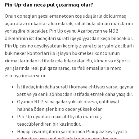
Pin-Up-dan necə pul çıxarmaq olar?
Onun qonaqları şəxsi əmanətdən xoş uduşlarla doldurmaq
üçün əlavə imkanlar əldə edərək, rahatlıqla idman mərclərini
yerləşdirə biləcəklər. Pin Up oyunu Azərbaycan və MDB
ölkələrinin istifadəçiləri sürətli qeydiyyatdan keçə biləcəklər.
Pin Up casino qeydiyyatdan keçmiş ziyarətçilər yalnız etibarlı
bukmeker kontorları ilə işləyən bukmeker kontorunun
xidmətlərindən istifadə edə biləcəklər. Bu, idman və eSports
yarışlarında real pul qazanaraq, sərfəli əmsallarla mərc
etməyə imkan verir.
İstifadəçinin daha sürətli köməyə ehtiyacı varsa, qaynar
xətt və ya canlı söhbətdən istifadə etmək daha yaxşıdır.
Oyunun RTP-si nə qədər yüksək olarsa, qalibiyyət
halında ödənişlər bir o qədər yüksək olar.
Pin-Up oyunları müxtəlifliyi ilə məni xoş
təəccübləndirən bir kazinodur.
Həqiqi ziyarətçilərin şərhlərində Pinup az keyfiyyətli
xidmət və yaxşı pul mükafatı əldə etmək imkanı