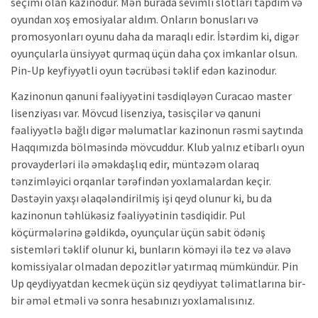
seçimi olan kazinodur. Mən burada sevimli slotları tapdım və
oyundan xoş emosiyalar aldım. Onların bonusları və
promosyonları oyunu daha da maraqlı edir. İstərdim ki, digər
oyunçularla ünsiyyət qurmaq üçün daha çox imkanlar olsun.
Pin-Up keyfiyyətli oyun təcrübəsi təklif edən kazinodur.
Kazinonun qanuni fəaliyyətini təsdiqləyən Curacao master
lisenziyası var. Mövcud lisenziya, təsisçilər və qanuni
fəaliyyətlə bağlı digər məlumatlar kazinonun rəsmi saytında
Haqqımızda bölməsində mövcuddur. Klub yalnız etibarlı oyun
provayderləri ilə əməkdaşlıq edir, müntəzəm olaraq
tənzimləyici orqanlar tərəfindən yoxlamalardan keçir.
Dəstəyin yaxşı əlaqələndirilmiş işi qeyd olunur ki, bu da
kazinonun təhlükəsiz fəaliyyətinin təsdiqidir. Pul
köçürmələrinə gəldikdə, oyunçular üçün sabit ödəniş
sistemləri təklif olunur ki, bunların köməyi ilə tez və əlavə
komissiyalar olmadan depozitlər yatırmaq mümkündür. Pin
Up qeydiyyatdan kecmek üçün siz qeydiyyat təlimatlarına bir-
bir əməl etməli və sonra hesabınızı yoxlamalısınız.