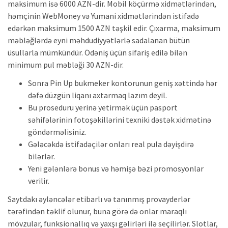
maksimum isə 6000 AZN-dir. Mobil köçürmə xidmətlərindən,
həmçinin WebMoney və Yumani xidmətlərindən istifadə
edərkən maksimum 1500 AZN təşkil edir. Çıxarma, maksimum
məbləğlərdə eyni məhdudiyyətlərlə sadalanan bütün
üsullarla mümkündür. Ödəniş üçün sifariş edilə bilən
minimum pul məbləği 30 AZN-dir.
Sonra Pin Up bukmeker kontorunun geniş xəttində hər
dəfə düzgün liqanı axtarmaq lazım deyil.
Bu proseduru yerinə yetirmək üçün pasport
səhifələrinin fotoşəkillərini texniki dəstək xidmətinə
göndərməlisiniz.
Gələcəkdə istifadəçilər onları real pula dəyişdirə
bilərlər.
Yeni gələnlərə bonus və həmişə bəzi promosyonlar
verilir.
Saytdakı əyləncələr etibarlı və tanınmış provayderlər
tərəfindən təklif olunur, buna görə də onlar maraqlı
mövzular, funksionallıq və yaxşı gəlirləri ilə seçilirlər. Slotlar,