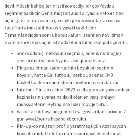
deyil. Müasir bahisçilərin istifadə etdiyi bir çox faydalı
seçimlər əskikdir. Geniş müştəri auditoriyasını cəlb etmək
üçün gənc mərc resursu çoxsaylı promosyonlar və xüsusi
təkliflərlə müxtəlif bonus siyasəti təklif edir.
Tamamlandıqdan sonra bonus xalları istənilən növ idman
mərclərini etmək üçün istifadə oluna bilən real pula çevrilir.
Sonra ödəniş metodunu seçməli, ödəniş məbləğini
göstərməli və əməliyyatı təsdiqləməlisiniz.
Pinup az idman tədbirlərinin böyük bir seçimini
bəyənir, hətta Gal futbolu, netbol, ​​atışma, 3×3
basketbol kimi nadir idman növlərinə mərclər var.
Internet Pin Up casino, 2023-cü ilə görə ən yaxşı onlayn
kazinoların siyahısına daxil olan ən yaxşı onlayn
müəssisələrin reytinqində lider mövqe tutur.
Vəsaitlər birbaşa ad günündə və göstərilən tarixdən 7
gün əvvəl/sonra hesaba köçürülür.
Pin-Up-də müştəri profili yaratmaq üçün Azərbaycan
kodu ilə mobil telefon nömrəsini daxil etməlisiniz.