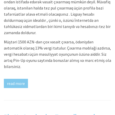
ondan istifadə edərək vəsait çıxarmaq mümkün deyil. Müvafiq
olaraq, istənilən halda tez pul çıxarmaq üçün profilə bəzi
təfərrüatlar əlavə etməli olacaqsınız . Liqpay hesabı
doldurmaq üçün idealdır , çünki o, özünü İnternetdə ən
təhlükəsiz xidmətlərdən biri kimi tanıyıb və hesabınızı tez bir
zamanda doldurur.
Müştəri 1500 AZN-dən çox vəsait çıxarsa, ödənişdən
avtomatik olaraq 13% vergi tutulur. Çıxarma məbləği azdırsa,
vergi hesabatı üçün məsuliyyət oyunçunun özünə aiddir. Siz
artıq Pin-Up oyunu saytında bonuslar almış və mərc etmiş ola
bilərsiniz.
read more