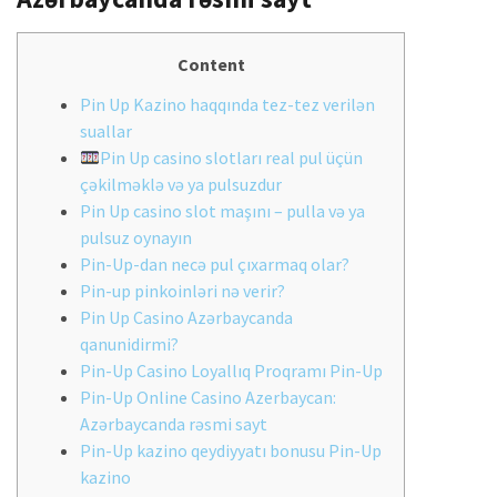
Content
Pin Up Kazino haqqında tez-tez verilən
suallar
Pin Up casino slotları real pul üçün
çəkilməklə və ya pulsuzdur
Pin Up casino slot maşını – pulla və ya
pulsuz oynayın
Pin-Up-dan necə pul çıxarmaq olar?
Pin-up pinkoinləri nə verir?
Pin Up Casino Azərbaycanda
qanunidirmi?
Pin-Up Casino Loyallıq Proqramı Pin-Up
Pin-Up Online Casino Azerbaycan:
Azərbaycanda rəsmi sayt
Pin-Up kazino qeydiyyatı bonusu Pin-Up
kazino