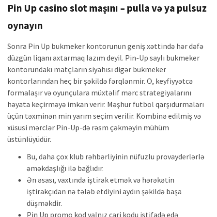
Pin Up casino slot maşını – pulla və ya pulsuz
oynayın
Sonra Pin Up bukmeker kontorunun geniş xəttində hər dəfə
düzgün liqanı axtarmaq lazım deyil. Pin-Up saylı bukmeker
kontorundakı matçların siyahısı digər bukmeker
kontorlarından heç bir şəkildə fərqlənmir. O, keyfiyyətcə
formalaşır və oyunçulara müxtəlif mərc strategiyalarını
həyata keçirməyə imkan verir. Məşhur futbol qarşıdurmaları
üçün təxminən min yarım seçim verilir. Kombinə edilmiş və
xüsusi mərclər Pin-Up-də rəsm çəkməyin mühüm
üstünlüyüdür.
Bu, daha çox klub rəhbərliyinin nüfuzlu provayderlərlə
əməkdaşlığı ilə bağlıdır.
Ən əsası, vaxtında iştirak etmək və hərəkətin
iştirakçıdan nə tələb etdiyini aydın şəkildə başa
düşməkdir.
Pin Up promo kod yalnız cari kodu istifadə edə