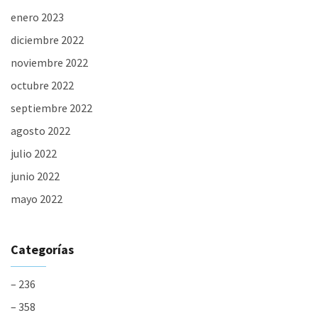
enero 2023
diciembre 2022
noviembre 2022
octubre 2022
septiembre 2022
agosto 2022
julio 2022
junio 2022
mayo 2022
Categorías
– 236
– 358