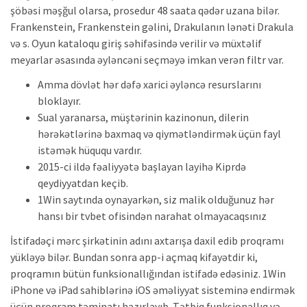
şöbəsi məşğul olarsa, prosedur 48 saata qədər uzana bilər.
Frankenstein, Frankenstein gəlini, Drakulanın lənəti Drakula
və s. Oyun kataloqu giriş səhifəsində verilir və müxtəlif
meyarlar əsasında əyləncəni seçməyə imkan verən filtr var.
Amma dövlət hər dəfə xarici əyləncə resurslarını
bloklayır.
Sual yaranarsa, müştərinin kazinonun, dilerin
hərəkətlərinə baxmaq və qiymətləndirmək üçün fayl
istəmək hüququ vardır.
2015-ci ildə fəaliyyətə başlayan layihə Kiprdə
qeydiyyatdan keçib.
1Win saytında oynayarkən, siz malik olduğunuz hər
hansı bir tvbet ofisindən narahat olmayacaqsınız
İstifadəçi mərc şirkətinin adını axtarışa daxil edib proqramı
yükləyə bilər. Bundan sonra app-i açmaq kifayətdir ki,
proqramın bütün funksionallığından istifadə edəsiniz. 1Win
iPhone və iPad sahiblərinə iOS əməliyyat sisteminə endirmək
üçün proqram təminatı hazırlayıb. Tətbiq funksionallıq və