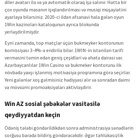
diler avatarı ilə və ya avtomatik olaraq işə salınır. Hətta bir
çox oyunda masanın işıqlandırılması və musiqi müşayiətini
ayarlaya bilərsiniz. 2020-ci ildən əfsanəvi hala gələn oyun
1Win kazinoları kataloqunun ayrıca blokunda
yerləşdirilmişdir.
Eyni zamanda, top matçlar üçün bukmeyker kontorunun
komissiyası 3-4%-ə endirilə bilər. 1WIN-in istənilən tarifi
verməsini təmin edən geniş çeşidləri və əhatə dairəsi var.
Azərbaycanlılar 1Win Casino və bukmeker kontorunu ilk
növbədə yaxşı işlənmiş motivasiya proqramına görə seçirlər.
Yeni gələnlər xoş gəlmisiniz hədiyyəsi alır və sonradan daimi
və mövsümi promoaksiyaları aktivləşdirir.
Win AZ sosial şəbəkələr vasitəsilə
qeydiyyatdan keçin
Ödəniş tələbi göndərildikdən sonra administrasiya sənədlərin
sorğusu barədə bildiriş göndərəcəkdir. Əgər təhlükəsizlik