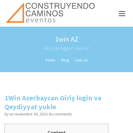
1win AZ
All posts tagged 1win AZ
home
blog
1win az
1Win Azerbaycan Giriş login və
Qeydiyyat yukle
by
on noviembre 30, 2023
No comments
Content