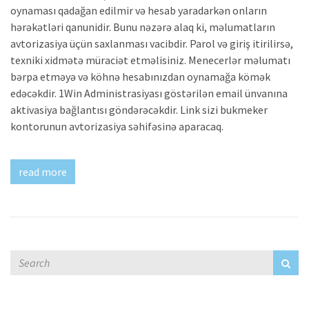
oynaması qadağan edilmir və hesab yaradarkən onların
hərəkətləri qanunidir. Bunu nəzərə alaq ki, məlumatların
avtorizasiya üçün saxlanması vacibdir. Parol və giriş itirilirsə,
texniki xidmətə müraciət etməlisiniz. Menecerlər məlumatı
bərpa etməyə və köhnə hesabınızdan oynamağa kömək
edəcəkdir. 1Win Administrasiyası göstərilən email ünvanına
aktivasiya bağlantısı göndərəcəkdir. Link sizi bukmeker
kontorunun avtorizasiya səhifəsinə aparacaq.
read more