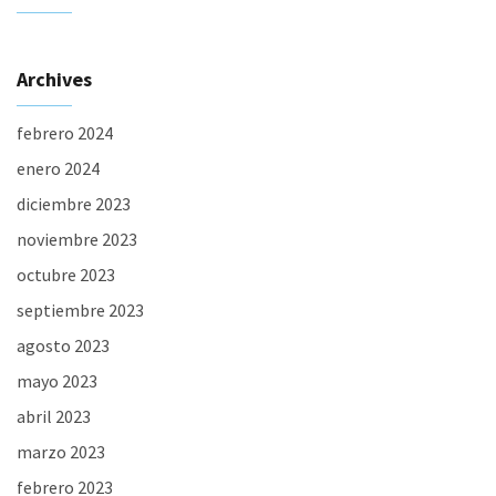
Archives
febrero 2024
enero 2024
diciembre 2023
noviembre 2023
octubre 2023
septiembre 2023
agosto 2023
mayo 2023
abril 2023
marzo 2023
febrero 2023