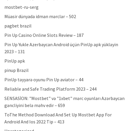
mostbet-ru-serg
Müasir dünyada idman mərclər – 502
pagbet brazil
Pin Up Casino Online Slots Review – 187
Pin Up Yukle Azerbaycan Android üçün PinUp apk yükləyin
2023 – 131
PinUp apk
pinup Brazil
PinUp təyyarə oyunu Pin Up aviator – 44
Reliable and Safe Trading Platform 2023 – 244
SENSASİON: "Mostbet" və "1xbet" mərc oyunları Azərbaycan
gəncliyini belə məhv edir – 659
ToThe Method Download And Set Up Mostbet App For
Android And Ios 2022 Tip – 413