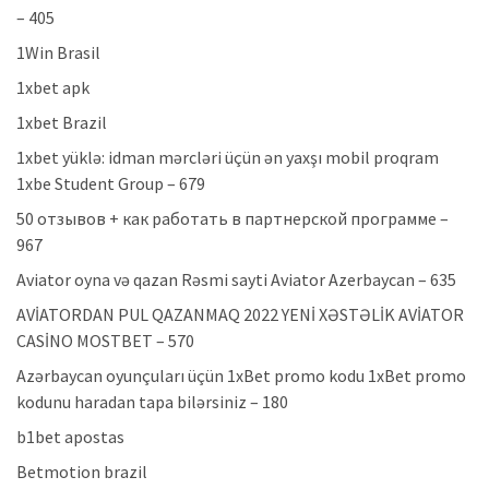
– 405
1Win Brasil
1xbet apk
1xbet Brazil
1xbet yüklə: idman mərcləri üçün ən yaxşı mobil proqram
1xbe Student Group – 679
50 отзывов + как работать в партнерской программе –
967
Aviator oyna və qazan Rəsmi sayti Aviator Azerbaycan – 635
AVİATORDAN PUL QAZANMAQ 2022 YENİ XƏSTƏLİK AVİATOR
CASİNO MOSTBET – 570
Azərbaycan oyunçuları üçün 1xBet promo kodu 1xBet promo
kodunu haradan tapa bilərsiniz – 180
b1bet apostas
Betmotion brazil