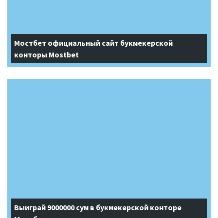
Мостбет официальный сайт букмекерской
конторы Mostbet
Выиграй 9000000 сум в букмекерской конторе