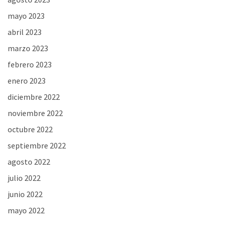
mayo 2023
abril 2023
marzo 2023
febrero 2023
enero 2023
diciembre 2022
noviembre 2022
octubre 2022
septiembre 2022
agosto 2022
julio 2022
junio 2022
mayo 2022