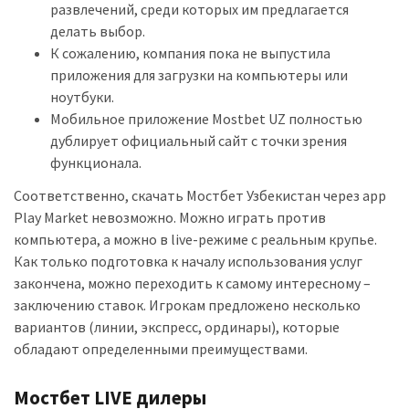
развлечений, среди которых им предлагается
делать выбор.
К сожалению, компания пока не выпустила
приложения для загрузки на компьютеры или
ноутбуки.
Мобильное приложение Mostbet UZ полностью
дублирует официальный сайт с точки зрения
функционала.
Соответственно, скачать Мостбет Узбекистан через app
Play Market невозможно. Можно играть против
компьютера, а можно в live-режиме с реальным крупье.
Как только подготовка к началу использования услуг
закончена, можно переходить к самому интересному –
заключению ставок. Игрокам предложено несколько
вариантов (линии, экспресс, ординары), которые
обладают определенными преимуществами.
Мостбет LIVE дилеры