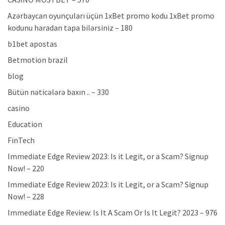
Azərbaycan oyunçuları üçün 1xBet promo kodu 1xBet promo
kodunu haradan tapa bilərsiniz – 180
b1bet apostas
Betmotion brazil
blog
Bütün nəticələrə baxın .. – 330
casino
Education
FinTech
Immediate Edge Review 2023: Is it Legit, or a Scam? Signup
Now! – 220
Immediate Edge Review 2023: Is it Legit, or a Scam? Signup
Now! – 228
Immediate Edge Review: Is It A Scam Or Is It Legit? 2023 – 976