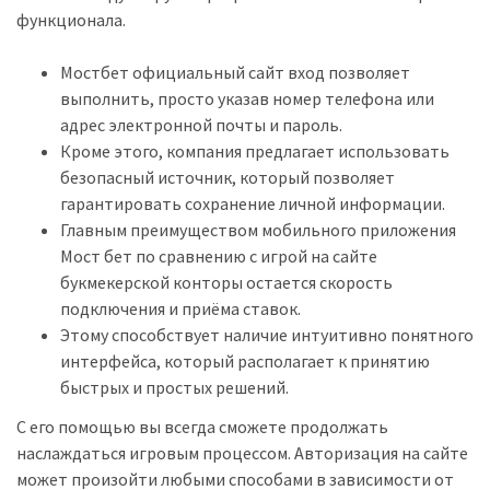
функционала.
Мостбет официальный сайт вход позволяет
выполнить, просто указав номер телефона или
адрес электронной почты и пароль.
Кроме этого, компания предлагает использовать
безопасный источник, который позволяет
гарантировать сохранение личной информации.
Главным преимуществом мобильного приложения
Мост бет по сравнению с игрой на сайте
букмекерской конторы остается скорость
подключения и приёма ставок.
Этому способствует наличие интуитивно понятного
интерфейса, который располагает к принятию
быстрых и простых решений.
С его помощью вы всегда сможете продолжать
наслаждаться игровым процессом. Авторизация на сайте
может произойти любыми способами в зависимости от