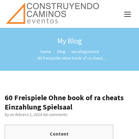
My Blog
home
blog
uncategorized
60 freispiele ohne book of ra cheat ...
60 Freispiele Ohne book of ra cheats
Einzahlung Spielsaal
by
on febrero 1, 2024
No comments
Content