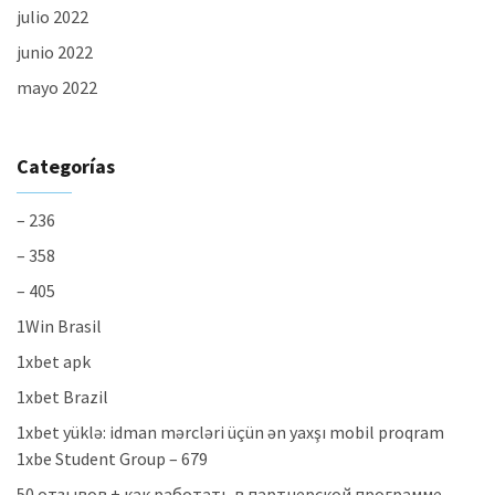
julio 2022
junio 2022
mayo 2022
Categorías
– 236
– 358
– 405
1Win Brasil
1xbet apk
1xbet Brazil
1xbet yüklə: idman mərcləri üçün ən yaxşı mobil proqram
1xbe Student Group – 679
50 отзывов + как работать в партнерской программе –