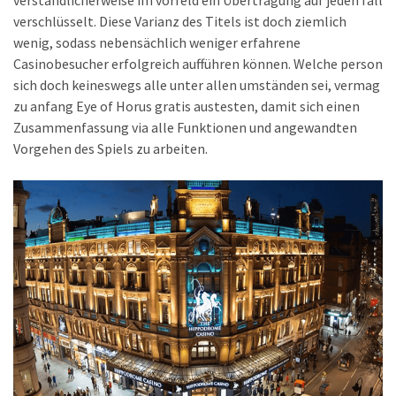
verständlicherweise im vorfeld ein Übertragung auf jeden fall
verschlüsselt. Diese Varianz des Titels ist doch ziemlich
wenig, sodass nebensächlich weniger erfahrene
Casinobesucher erfolgreich aufführen können. Welche person
sich doch keineswegs alle unter allen umständen sei, vermag
zu anfang Eye of Horus gratis austesten, damit sich einen
Zusammenfassung via alle Funktionen und angewandten
Vorgehen des Spiels zu arbeiten.