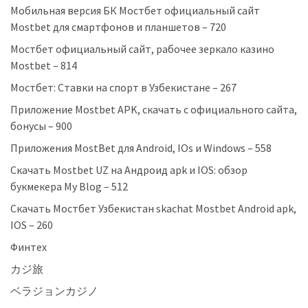
Мобильная версия БК Мостбет официальный сайт
Mostbet для смартфонов и планшетов – 720
Мостбет официальный сайт, рабочее зеркало казино
Mostbet – 814
Мостбет: Ставки на спорт в Узбекистане – 267
Приложение Mostbet APK, скачать с официального сайта,
бонусы – 900
Приложения MostBet для Android, IOs и Windows – 558
Скачать Mostbet UZ на Андроид apk и IOS: обзор
букмекера My Blog – 512
Скачать Мостбет Узбекистан skachat Mostbet Android apk,
IOS – 260
Финтех
カジ旅
ベラジョンカジノ