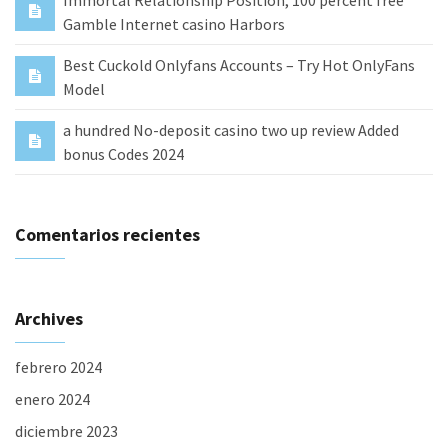
Immortal Relationship Position, 100 percent free
Gamble Internet casino Harbors
Best Cuckold Onlyfans Accounts – Try Hot OnlyFans
Model
a hundred No-deposit casino two up review Added
bonus Codes 2024
Comentarios recientes
Archives
febrero 2024
enero 2024
diciembre 2023