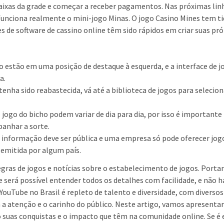
caixas da grade e começar a receber pagamentos. Nas próximas lin
unciona realmente o mini-jogo Minas. O jogo Casino Mines tem t
s de software de cassino online têm sido rápidos em criar suas pró
o estão em uma posição de destaque à esquerda, e a interface de j
a.
enha sido reabastecida, vá até a biblioteca de jogos para selecion
jogo do bicho podem variar de dia para dia, por isso é importante
anhar a sorte.
a informação deve ser pública e uma empresa só pode oferecer jog
a emitida por algum país.
regras de jogos e notícias sobre o estabelecimento de jogos. Porta
será possível entender todos os detalhes com facilidade, e não h
YouTube no Brasil é repleto de talento e diversidade, com diversos
a atenção e o carinho do público. Neste artigo, vamos apresentar
 suas conquistas e o impacto que têm na comunidade online. Se é 