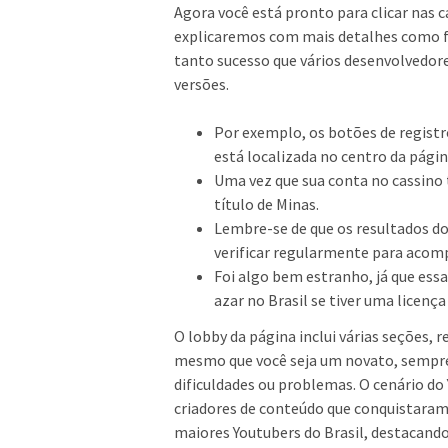
Agora você está pronto para clicar nas 
explicaremos com mais detalhes como f
tanto sucesso que vários desenvolvedore
versões.
Por exemplo, os botões de registr
está localizada no centro da págin
Uma vez que sua conta no cassino t
título de Minas.
Lembre-se de que os resultados do 
verificar regularmente para acomp
Foi algo bem estranho, já que ess
azar no Brasil se tiver uma licenç
O lobby da página inclui várias seções, 
mesmo que você seja um novato, sempre 
dificuldades ou problemas. O cenário do 
criadores de conteúdo que conquistaram 
maiores Youtubers do Brasil, destacando