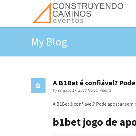
My Blog
A B1Bet é confiável? Pod
by
on junio 17, 2022
No comments
A B1Bet é confiável? Pode apostar sem
b1bet jogo de ap