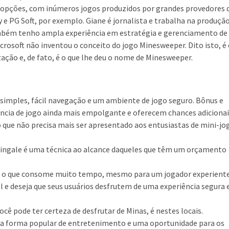
 opções, com inúmeros jogos produzidos por grandes provedores 
 PG Soft, por exemplo. Giane é jornalista e trabalha na produção
ambém tenho ampla experiência em estratégia e gerenciamento de 
Microsoft não inventou o conceito do jogo Minesweeper. Dito isto, é
ação e, de fato, é o que lhe deu o nome de Minesweeper.
 simples, fácil navegação e um ambiente de jogo seguro. Bônus e
cia de jogo ainda mais empolgante e oferecem chances adicionai
que não precisa mais ser apresentado aos entusiastas de mini-jo
ingale é uma técnica ao alcance daqueles que têm um orçamento
s, o que consome muito tempo, mesmo para um jogador experiente
l e deseja que seus usuários desfrutem de uma experiência segura 
cê pode ter certeza de desfrutar de Minas, é nestes locais.
ma forma popular de entretenimento e uma oportunidade para os