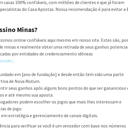
om casas 100% confiáveis, com milhões de clientes e que já foram
specialistas do Casa Apostas. Nossa recomendação é para evitar a 
assino Minas?
assinos online confiáveis aqui mesmo em nosso site. Estes são, po
de minas e realmente obter uma retirada de seus ganhos potenciai
ficadas por entidades de credenciamento idôneas
ocode/
.
undado em [ano de fundação] e desde então tem sido uma parte
tiva de Nova Mutum.
ntir seus ganhos após alguns bons pontos do que ser ganancioso 
hos e até mesmo sua aposta.
jogadores podem escolher os jogos que mais lhes interessam e
ias de jogo.
m estratégia e gerenciamento de canais digitais.
ência para verificar se você é um vencedor com base nos números