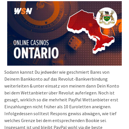
Sodann kannst Du jedweder wie geschmiert Bares von
Deinem Bankkonto auf das Revolut-Bankverbindung
weiterleiten & unter einsatz von meinem dann Dein Konto
bei dem Wettanbieter über Revolut auferlegen. Noch ist
gesagt, wirklich so die mehrheit PayPal Wettanbieter erst
Einzahlungen nicht früher als 10 Euroletten aneignen.
Infolgedessen solltest Respons gewiss abwägen, wie tief
welches Grenze bei dem entsprechenden Bookie sei.
Insgesamt ist und bleibt PayPal wohl via die beste