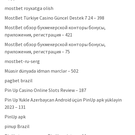
mostbet royxatga olish
MostBet Türkiye Casino Güncel Destek 7 24 – 398
MostBet обзор букмекерской конторы бонусы,
приложения, регистрация – 421
MostBet обзор букмекерской конторы бонусы,
приложения, регистрация – 75
mostbet-ru-serg
Müasir dünyada idman mərclər – 502
pagbet brazil
Pin Up Casino Online Slots Review – 187
Pin Up Yukle Azerbaycan Android üçün PinUp apk yükləyin
2023 – 131
PinUp apk
pinup Brazil