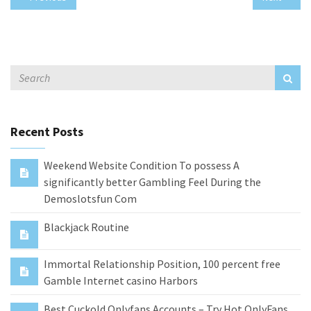
Recent Posts
Weekend Website Condition To possess A
significantly better Gambling Feel During the
Demoslotsfun Com
Blackjack Routine
Immortal Relationship Position, 100 percent free
Gamble Internet casino Harbors
Best Cuckold Onlyfans Accounts – Try Hot OnlyFans