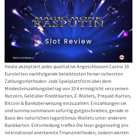
Heute akzeptiert jedes qualitative Angeschlossen Casino 10
Euroletten nachfolgende beliebtesten ferner sichersten
Zahlungsmethoden. Jede Spielplattform über dem
Mindesteinzahlungsbetrag von 10 € ermöglicht sera seinen
Nutzern, Geld über Kreditkarten, E-Wallets, Prepaid-Karten,
Bitcoin & Banküberweisung einzuzahlen. Einzahlungen sie
sind summa summarum sofortig gutgeschrieben, gerade in
Basis des natürlichen logarithmus-Wallets unter anderem
Bankkarten. Entscheidung treffen Die leser gegenseitig pro
international anerkannte Finanzmethoden, sodann werten