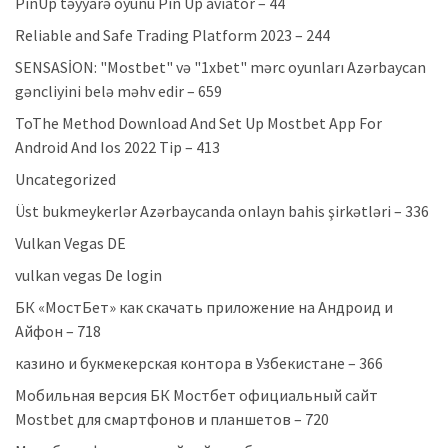
PinUp təyyarə oyunu Pin Up aviator – 44
Reliable and Safe Trading Platform 2023 – 244
SENSASİON: "Mostbet" və "1xbet" mərc oyunları Azərbaycan
gəncliyini belə məhv edir – 659
ToThe Method Download And Set Up Mostbet App For
Android And Ios 2022 Tip – 413
Uncategorized
Üst bukmeykerlər Azərbaycanda onlayn bahis şirkətləri – 336
Vulkan Vegas DE
vulkan vegas De login
БК «МостБет» как скачать приложение на Андроид и
Айфон – 718
казино и букмекерская контора в Узбекистане – 366
Мобильная версия БК Мостбет официальный сайт
Mostbet для смартфонов и планшетов – 720