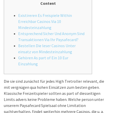
Content
Existireren Es Freispiele Within
Erreichbar Casinos Via 10
Mindesteinzahlung
Entsprechend Sicher Und Anonym Sind
Transaktionen Via Ihr Paysafecard?
Bestellen Die leser Casinos Unter
einsatz von Mindesteinzahlung
Gehören As part of Ein 10 Eur
Einzahlung
Die sie sind zunächst für jedes High Tretroller relevant, die
mit vergnügen qua hohen Einsätzen zum besten geben.
Klassische Freizeitspieler sollten as part of diesseitigen
Limits advers keine Probleme haben. Welche person unter
unserem Paysafecard Spielsaal ohne Limitation
suchtverhalten, findet weiterhin mehrere Casinos, die u. a.