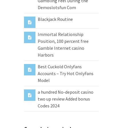
Gambling Feel During the
Demoslotsfun Com
Blackjack Routine
Immortal Relationship
Position, 100 percent free
Gamble Internet casino
Harbors
Best Cuckold Onlyfans
Accounts – Try Hot OnlyFans
Model
a hundred No-deposit casino
two up review Added bonus
Codes 2024