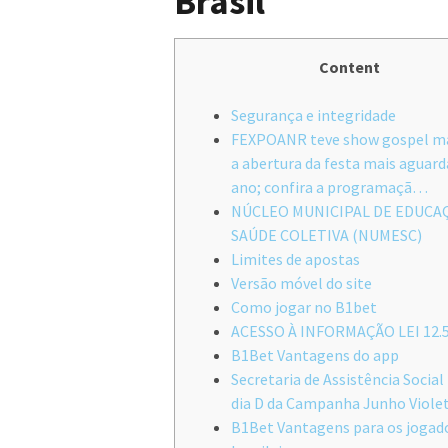
Brasil
Content
Segurança e integridade
FEXPOANR teve show gospel m
a abertura da festa mais aguard
ano; confira a programaçã…
NÚCLEO MUNICIPAL DE EDUCA
SAÚDE COLETIVA (NUMESC)
Limites de apostas
Versão móvel do site
Como jogar no B1bet
ACESSO À INFORMAÇÃO LEI 12.
B1Bet Vantagens do app
Secretaria de Assistência Social 
dia D da Campanha Junho Viole
B1Bet Vantagens para os jogad