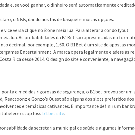
uidada e, se você ganhar, o dinheiro será automaticamente credita
 claro, o NBB, dando aos fãs de basquete muitas opções.
e vice versa clique no ícone meia lua. Para alterar a cor do lyout
ne meia lua. As probabilidades da B1Bet são apresentadas no format
onto decimal, por exemplo, 1,60. O B1Bet é um site de apostas m
tergames Entertainment. A marca opera legalmente e adere às re
Costa Rica desde 2014. O design do site é conveniente, a navegaçã
 ponta e medidas rigorosas de segurança, o B1bet provou ser um s
ad, Reactoonz e Gonzo’s Quest são alguns dos slots preferidos dos
volventes e temáticas cativantes. É importante definir um bankro
stabelecer stop loss
b1.bet site
.
sponsabilidade da secretaria municipal de saúde e algumas inform