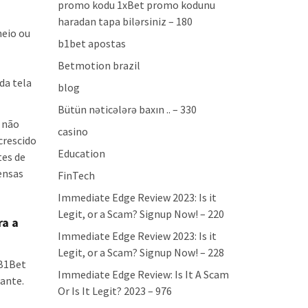
promo kodu 1xBet promo kodunu
haradan tapa bilərsiniz – 180
neio ou
b1bet apostas
Betmotion brazil
da tela
blog
Bütün nəticələrə baxın .. – 330
ê não
casino
crescido
Education
tes de
ensas
FinTech
Immediate Edge Review 2023: Is it
Legit, or a Scam? Signup Now! – 220
ra a
Immediate Edge Review 2023: Is it
Legit, or a Scam? Signup Now! – 228
 B1Bet
Immediate Edge Review: Is It A Scam
iante.
Or Is It Legit? 2023 – 976