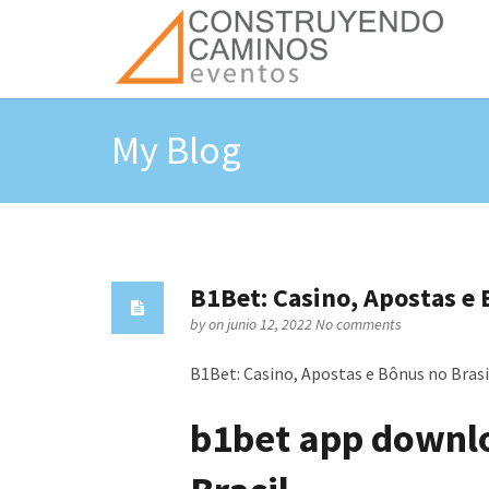
My Blog
B1Bet: Casino, Apostas e
by
on junio 12, 2022
No comments
B1Bet: Casino, Apostas e Bônus no Bras
b1bet app downlo