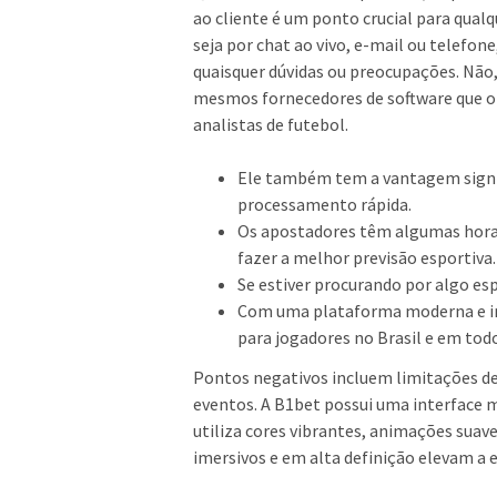
ao cliente é um ponto crucial para qua
seja por chat ao vivo, e-mail ou telefo
quaisquer dúvidas ou preocupações. Não, 
mesmos fornecedores de software que o s
analistas de futebol.
Ele também tem a vantagem signifi
processamento rápida.
Os apostadores têm algumas horas 
fazer a melhor previsão esportiva.
Se estiver procurando por algo esp
Com uma plataforma moderna e int
para jogadores no Brasil e em tod
Pontos negativos incluem limitações de
eventos. A B1bet possui uma interface m
utiliza cores vibrantes, animações suaves
imersivos e em alta definição elevam a