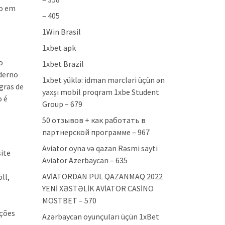
do em
– 405
1Win Brasil
1xbet apk
o
1xbet Brazil
oderno
1xbet yüklə: idman mərcləri üçün ən
gras de
yaxşı mobil proqram 1xbe Student
o é
Group – 679
50 отзывов + как работать в
партнерской программе – 967
Aviator oyna və qazan Rəsmi sayti
ite
Aviator Azerbaycan – 635
AVİATORDAN PUL QAZANMAQ 2022
ll,
YENİ XƏSTƏLİK AVİATOR CASİNO
MOSTBET – 570
ações
Azərbaycan oyunçuları üçün 1xBet