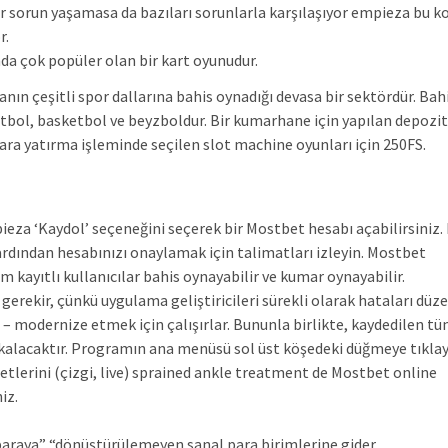
ir sorun yaşamasa da bazıları sorunlarla karşılaşıyor empieza bu 
r.
nda çok popüler olan bir kart oyunudur.
anın çeşitli spor dallarına bahis oynadığı devasa bir sektördür. Bah
tbol, ​​basketbol ve beyzboldur. Bir kumarhane için yapılan depozi
ara yatırma işleminde seçilen slot machine oyunları için 250FS.
eza ‘Kaydol’ seçeneğini seçerek bir Mostbet hesabı açabilirsiniz. 
 ardından hesabınızı onaylamak için talimatları izleyin. Mostbet
kayıtlı kullanıcılar bahis oynayabilir ve kumar oynayabilir.
erekir, çünkü uygulama geliştiricileri sürekli olarak hataları dü
i – modernize etmek için çalışırlar. Bununla birlikte, kaydedilen t
de kalacaktır. Programın ana menüsü sol üst köşedeki düğmeye tıkla
metlerini (çizgi, live) sprained ankle treatment de Mostbet online
iz.
araya” “dönüştürülemeyen sanal para birimlerine gider.