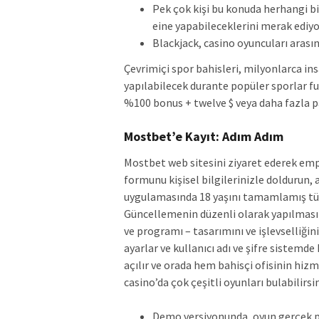
Pek çok kişi bu konuda herhangi b
eine yapabileceklerini merak ediyo
Blackjack, casino oyuncuları arası
Çevrimiçi spor bahisleri, milyonlarca ins
yapılabilecek durante popüler sporlar fu
%100 bonus + twelve $ veya daha fazla p
Mostbet’e Kayıt: Adım Adım
Mostbet web sitesini ziyaret ederek empi
formunu kişisel bilgilerinizle doldurun,
uygulamasında 18 yaşını tamamlamış tüm 
Güncellemenin düzenli olarak yapılması g
ve programı – tasarımını ve işlevselliğin
ayarlar ve kullanıcı adı ve şifre sistem
açılır ve orada hem bahisçi ofisinin hiz
casino’da çok çeşitli oyunları bulabilirsin
Demo versiyonunda, oyun gerçek p