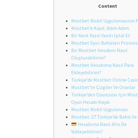
Content
Mostbet Mobil Uygulamasının F
Mostbet’e Kayıt: Adım Adım
Bir Yanıt Yazın Yanıtı Iptal Et
Mostbet Spor Bahisleri Promos
Bir Mostbet Hesabını Nasıl
Oluşturabilirim?
Mostbet Hesabıma Nasıl Para
Ekleyebilirim?
Türkiye’de Mostbet Online Casi
Mostbet’te Çizgiler Ve Oranlar
Türkiye’den Oyuncular Için Most
Oyun Hesabı Kaydı
Mostbet Mobil Uygulaması
Mostbet-27 Türkiye’de Bahis Ve
Hesabıma Nasıl Afin De
Yükleyebilirim?