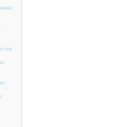
Oyunlar
e
os Için
cı
arı
l