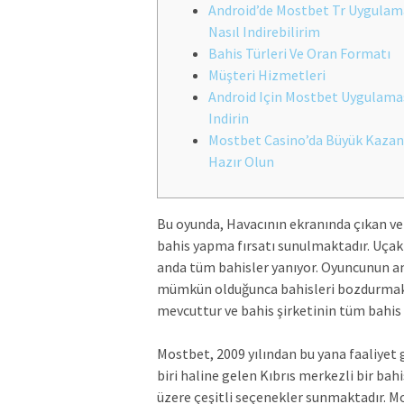
Android’de Mostbet Tr Uygulam
Nasıl Indirebilirim
Bahis Türleri Ve Oran Formatı
Müşteri Hizmetleri
Android Için Mostbet Uygulama
Indirin
Mostbet Casino’da Büyük Kaza
Hazır Olun
Bu oyunda, Havacının ekranında çıkan ve
bahis yapma fırsatı sunulmaktadır. Uçak 
anda tüm bahisler yanıyor. Oyuncunun 
mümkün olduğunca bahisleri bozdurmak i
mevcuttur ve bahis şirketinin tüm bahis 
Mostbet, 2009 yılından bu yana faaliyet 
biri haline gelen Kıbrıs merkezli bir bahi
üzere çeşitli seçenekler sunmaktadır. M