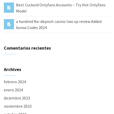
Best Cuckold Onlyfans Accounts – Try Hot OnlyFans
Model
a hundred No-deposit casino two up review Added
bonus Codes 2024
Comentarios recientes
Archives
febrero 2024
enero 2024
diciembre 2023
noviembre 2023