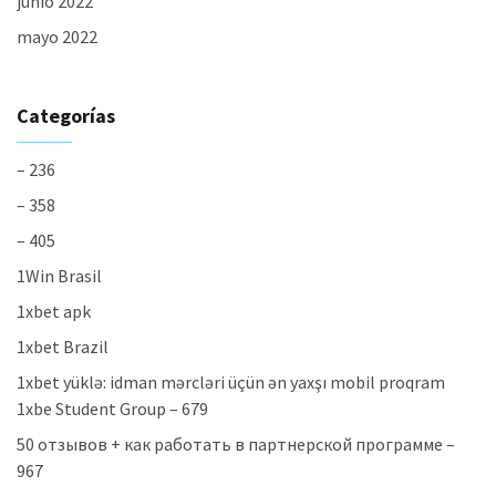
junio 2022
mayo 2022
Categorías
– 236
– 358
– 405
1Win Brasil
1xbet apk
1xbet Brazil
1xbet yüklə: idman mərcləri üçün ən yaxşı mobil proqram
1xbe Student Group – 679
50 отзывов + как работать в партнерской программе –
967