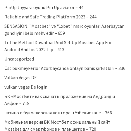
PinUp təyyarə oyunu Pin Up aviator – 44
Reliable and Safe Trading Platform 2023 – 244
SENSASİON: "Mostbet" və "1xbet" mərc oyunları Azərbaycan
gəncliyini belə məhv edir – 659
ToThe Method Download And Set Up Mostbet App For
Android And Ios 2022 Tip – 413
Uncategorized
Üst bukmeykerlər Azərbaycanda onlayn bahis şirkətləri – 336
Vulkan Vegas DE
vulkan vegas De login
БК «МостБет» как скачать приложение на Андроид и
Айфон – 718
казино и букмекерская контора в Узбекистане – 366
Мобильная версия БК Мостбет официальный сайт
Mostbet для смартфонов и планшетов – 720