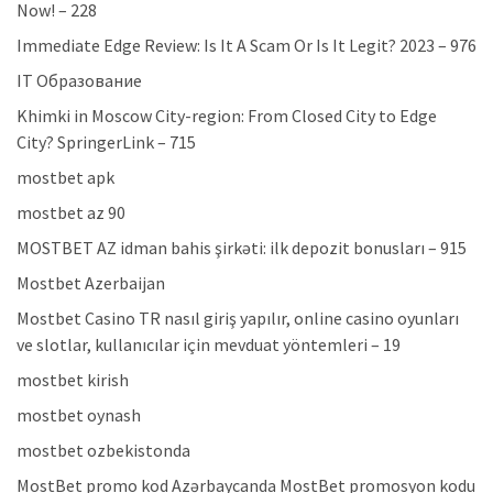
Now! – 228
Immediate Edge Review: Is It A Scam Or Is It Legit? 2023 – 976
IT Образование
Khimki in Moscow City-region: From Closed City to Edge
City? SpringerLink – 715
mostbet apk
mostbet az 90
MOSTBET AZ idman bahis şirkəti: ilk depozit bonusları – 915
Mostbet Azerbaijan
Mostbet Casino TR nasıl giriş yapılır, online casino oyunları
ve slotlar, kullanıcılar için mevduat yöntemleri – 19
mostbet kirish
mostbet oynash
mostbet ozbekistonda
MostBet promo kod Azərbaycanda MostBet promosyon kodu