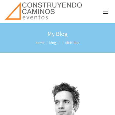
My Blog
home
blog
chris doe