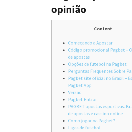
opinião
Content
Começando a Apostar
Código promocional Pagbet – 
de apostas
Opções de futebol na Pagbet
Perguntas Frequentes Sobre P
Pagbet site oficial no Brasil – B
Pagbet App
Versão
Pagbet Entrar
PAGBET apostas esportivas. Bra
de apostas e cassino online
Como jogar na Pagbet?
Ligas de futebol