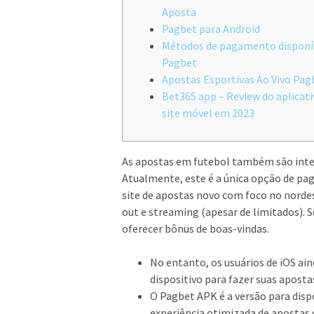
Aposta
Pagbet para Android
Métodos de pagamento disponí
Pagbet
Apostas Esportivas Ao Vivo Pag
Bet365 app – Review do aplicati
site móvel em 2023
As apostas em futebol também são inte
Atualmente, este é a única opção de pa
site de apostas novo com foco no nordest
out e streaming (apesar de limitados). 
oferecer bônus de boas-vindas.
No entanto, os usuários de iOS ai
dispositivo para fazer suas aposta
O Pagbet APK é a versão para disp
experiência otimizada de apostas