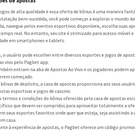
ões de apostas
jogos de alta qualidade e essa oferta de bônus é uma maneira fant
nstalação bem-sucedida, você pode começar a explorar o mundo da
a, navegue pelos eventos esportivos disponíveis, escolha suas ap
empo real. No entanto, seu site é otimizado para acesso móvel e
idade em smartphones e tablets.
 o usuário pode escolher entre diversos esportes e jogos de apost
o vivo pelo Pagbet app.
também entram na aba de Apostas Ao Vivo e os jogadores podem a
 terem começado.
bônus de depósito, a casa de apostas proporciona aos seus usuár
tas esportivas e jogos de cassino.
 termos e condições do bônus oferecido pela casa de apostas esco
ecíficos que devem ser cumpridos para aproveitar totalmente a ofe
 seus esportes favoritos onde quer que esteja, seja assistindo a
em casa.
nte à experiência de apostas, o Pagbet oferece um código promo