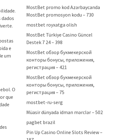
MostBet promo kod Azərbaycanda
ilidade.
MostBet promosyon kodu – 730
s dados
mostbet royxatga olish
verte.
MostBet Türkiye Casino Güncel
spostas
Destek 7 24 – 398
pida e
MostBet обзор букмекерской
 de um
конторы бонусы, приложения,
регистрация – 421
MostBet обзор букмекерской
конторы бонусы, приложения,
tebol. O
регистрация – 75
dor que
mostbet-ru-serg
idade
Müasir dünyada idman mərclər – 502
pagbet brazil
ades
Pin Up Casino Online Slots Review –
187