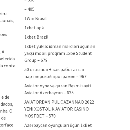
– 405
iro.
1Win Brasil
cionais,
1xbet apk
ções
1xbet Brazil
1xbet yüklə: idman mərcləri üçün ən
. A
yaxşı mobil proqram 1xbe Student
belecida
Group – 679
da conta
50 отзывов + как работать в
партнерской программе – 967
Aviator oyna və qazan Rəsmi sayti
Aviator Azerbaycan – 635
 e de
AVİATORDAN PUL QAZANMAQ 2022
 dados,
YENİ XƏSTƏLİK AVİATOR CASİNO
enha. O
MOSTBET – 570
 de
terface
Azərbaycan oyunçuları üçün 1xBet