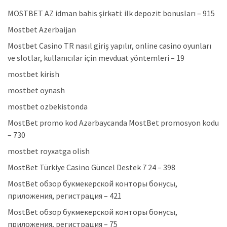
MOSTBET AZ idman bahis şirkəti: ilk depozit bonusları – 915
Mostbet Azerbaijan
Mostbet Casino TR nasıl giriş yapılır, online casino oyunları
ve slotlar, kullanıcılar için mevduat yöntemleri – 19
mostbet kirish
mostbet oynash
mostbet ozbekistonda
MostBet promo kod Azərbaycanda MostBet promosyon kodu
– 730
mostbet royxatga olish
MostBet Türkiye Casino Güncel Destek 7 24 – 398
MostBet обзор букмекерской конторы бонусы,
приложения, регистрация – 421
MostBet обзор букмекерской конторы бонусы,
приложения, регистрация – 75