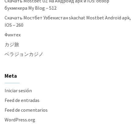
Скачать Mostbet UZ на Андроид apk и IOS: обзор
букмекера My Blog – 512
Скачать Мостбет Узбекистан skachat Mostbet Android apk,
IOS – 260
Финтех
カジ旅
ベラジョンカジノ
Meta
Iniciar sesión
Feed de entradas
Feed de comentarios
WordPress.org