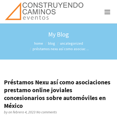
My Blog
home
blog
uncategorized
préstamos nexu así­ como asociac ...
Préstamos Nexu así­ como asociaciones
prestamo online joviales
concesionarios sobre automóviles en
México
by
on febrero 4, 2023
No comments