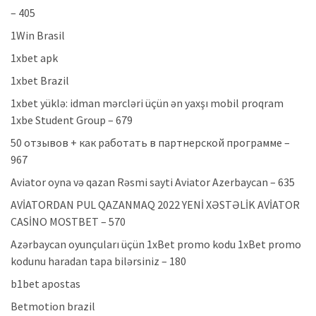
– 405
1Win Brasil
1xbet apk
1xbet Brazil
1xbet yüklə: idman mərcləri üçün ən yaxşı mobil proqram
1xbe Student Group – 679
50 отзывов + как работать в партнерской программе –
967
Aviator oyna və qazan Rəsmi sayti Aviator Azerbaycan – 635
AVİATORDAN PUL QAZANMAQ 2022 YENİ XƏSTƏLİK AVİATOR
CASİNO MOSTBET – 570
Azərbaycan oyunçuları üçün 1xBet promo kodu 1xBet promo
kodunu haradan tapa bilərsiniz – 180
b1bet apostas
Betmotion brazil