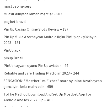
mostbet-ru-serg
Müasir dünyada idman mərclər – 502
pagbet brazil
Pin Up Casino Online Slots Review – 187
Pin Up Yukle Azerbaycan Android üçün PinUp apk yükləyin
2023 – 131
PinUp apk
pinup Brazil
PinUp təyyarə oyunu Pin Up aviator – 44
Reliable and Safe Trading Platform 2023 – 244
SENSASİON: "Mostbet" və "1xbet" mərc oyunları Azərbaycan
gəncliyini belə məhv edir – 659
ToThe Method Download And Set Up Mostbet App For
Android And Ios 2022 Tip – 413