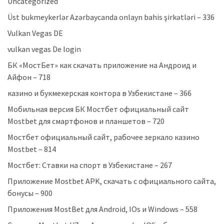
Uncategorized
Üst bukmeykerlər Azərbaycanda onlayn bahis şirkətləri – 336
Vulkan Vegas DE
vulkan vegas De login
БК «МостБет» как скачать приложение на Андроид и
Айфон – 718
казино и букмекерская контора в Узбекистане – 366
Мобильная версия БК Мостбет официальный сайт
Mostbet для смартфонов и планшетов – 720
Мостбет официальный сайт, рабочее зеркало казино
Mostbet – 814
Мостбет: Ставки на спорт в Узбекистане – 267
Приложение Mostbet APK, скачать с официального сайта,
бонусы – 900
Приложения MostBet для Android, IOs и Windows – 558