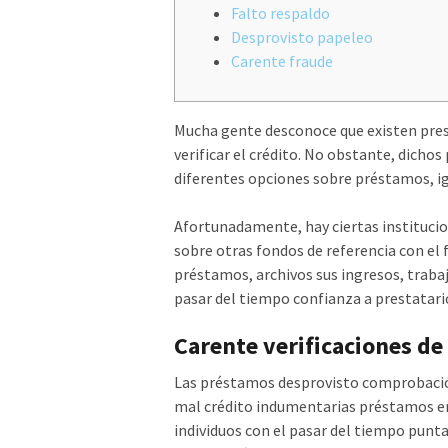
Falto respaldo
Desprovisto papeleo
Carente fraude
Mucha gente desconoce que existen prest
verificar el crédito. No obstante, dich
diferentes opciones sobre préstamos, ig
Afortunadamente, hay ciertas instituci
sobre otras fondos de referencia con el f
préstamos, archivos sus ingresos, traba
pasar del tiempo confianza a prestatari
Carente verificaciones de
Las préstamos desprovisto comprobación
mal crédito indumentarias préstamos en p
individuos con el pasar del tiempo punt