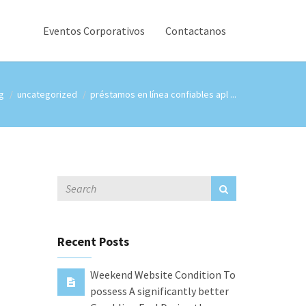
Eventos Corporativos
Contactanos
g
uncategorized
préstamos en línea confiables apl ...
Recent Posts
Weekend Website Condition To
possess A significantly better