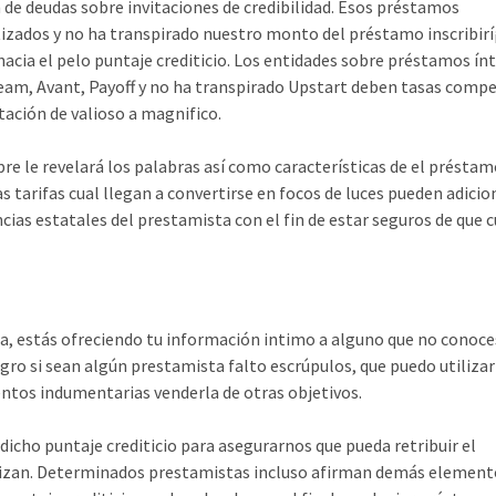
de deudas sobre invitaciones de credibilidad. Esos préstamos
zados y no ha transpirado nuestro monto del préstamo inscribirí
hacia el pelo puntaje crediticio. Los entidades sobre préstamos ín
eam, Avant, Payoff y no ha transpirado Upstart deben tasas compe
ación de valioso a magnifico.
e le revelará los palabras así­ como características de el préstam
s tarifas cual llegan a convertirse en focos de luces pueden adicio
cias estatales del prestamista con el fin de estar seguros de que
a, estás ofreciendo tu información intimo a alguno que no conoce
gro si sean algún prestamista falto escrúpulos, que puedo utilizar
ntos indumentarias venderla de otras objetivos.
dicho puntaje crediticio para asegurarnos que pueda retribuir el
lizan. Determinados prestamistas incluso afirman demás element