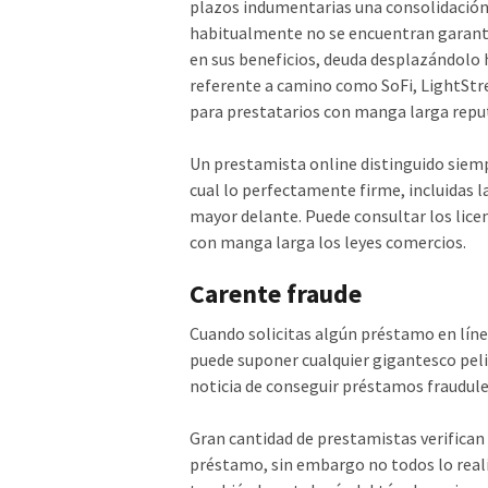
plazos indumentarias una consolidación 
habitualmente no se encuentran garanti
en sus beneficios, deuda desplazándolo 
referente a camino como SoFi, LightStr
para prestatarios con manga larga reput
Un prestamista online distinguido siempr
cual lo perfectamente firme, incluidas la
mayor delante. Puede consultar los licen
con manga larga los leyes comercios.
Carente fraude
Cuando solicitas algún préstamo en líne
puede suponer cualquier gigantesco peli
noticia de conseguir préstamos fraudule
Gran cantidad de prestamistas verifican 
préstamo, sin embargo no todos lo rea