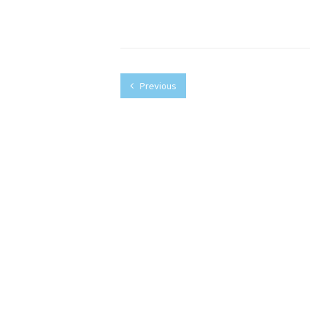
Previous