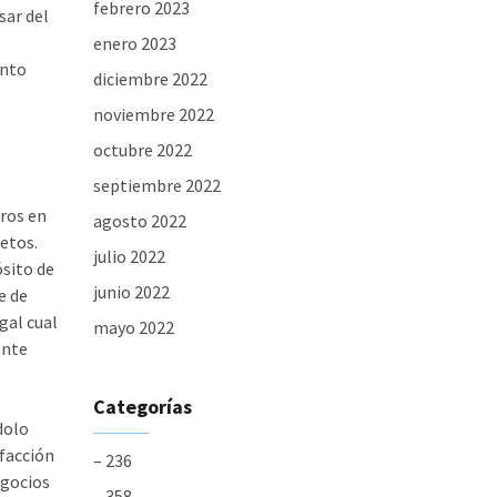
febrero 2023
sar del
enero 2023
ento
diciembre 2022
noviembre 2022
octubre 2022
septiembre 2022
ros en
agosto 2022
uetos.
julio 2022
ósito de
junio 2022
e de
gal cual
mayo 2022
ente
Categorías
dolo
sfacción
– 236
egocios
– 358