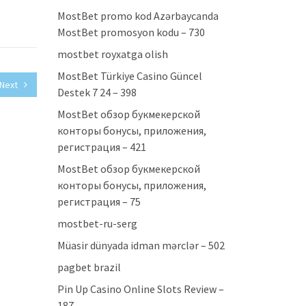
MostBet promo kod Azərbaycanda
MostBet promosyon kodu – 730
mostbet royxatga olish
MostBet Türkiye Casino Güncel
Next
Destek 7 24 – 398
MostBet обзор букмекерской
конторы бонусы, приложения,
регистрация – 421
MostBet обзор букмекерской
конторы бонусы, приложения,
регистрация – 75
mostbet-ru-serg
Müasir dünyada idman mərclər – 502
pagbet brazil
Pin Up Casino Online Slots Review –
187