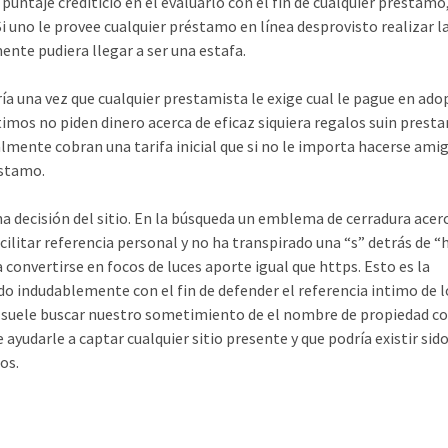
 puntaje crediticio en el evaluarlo con el fin de cualquier préstam
 uno le provee cualquier préstamo en línea desprovisto realizar l
nte pudiera llegar a ser una estafa.
­a una vez que cualquier prestamista le exige cual le pague en ado
imos no piden dinero acerca de eficaz siquiera regalos suin presta
mente cobran una tarifa inicial que si no le importa hacerse amig
éstamo.
a decisión del sitio. En la búsqueda un emblema de cerradura acer
facilitar referencia personal y no ha transpirado una “s” detrás de “
a convertirse en focos de luces aporte igual que https. Esto es la
ado indudablemente con el fin de defender el referencia intimo de l
uele buscar nuestro sometimiento de el nombre de propiedad con
 ayudarle a captar cualquier sitio presente y que podría existir sid
os.