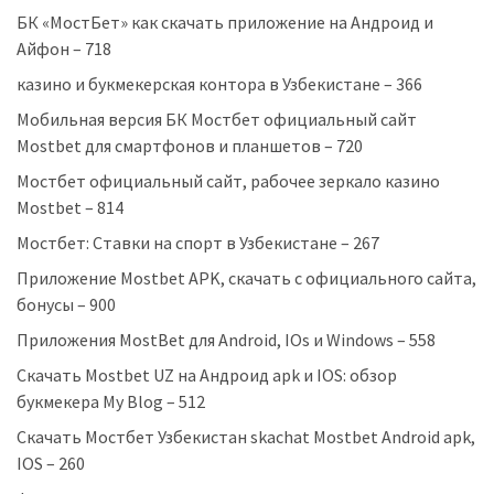
БК «МостБет» как скачать приложение на Андроид и
Айфон – 718
казино и букмекерская контора в Узбекистане – 366
Мобильная версия БК Мостбет официальный сайт
Mostbet для смартфонов и планшетов – 720
Мостбет официальный сайт, рабочее зеркало казино
Mostbet – 814
Мостбет: Ставки на спорт в Узбекистане – 267
Приложение Mostbet APK, скачать с официального сайта,
бонусы – 900
Приложения MostBet для Android, IOs и Windows – 558
Скачать Mostbet UZ на Андроид apk и IOS: обзор
букмекера My Blog – 512
Скачать Мостбет Узбекистан skachat Mostbet Android apk,
IOS – 260