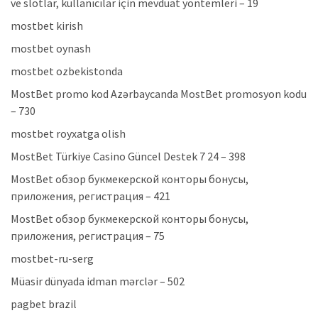
ve slotlar, kullanıcılar için mevduat yöntemleri – 19
mostbet kirish
mostbet oynash
mostbet ozbekistonda
MostBet promo kod Azərbaycanda MostBet promosyon kodu
– 730
mostbet royxatga olish
MostBet Türkiye Casino Güncel Destek 7 24 – 398
MostBet обзор букмекерской конторы бонусы,
приложения, регистрация – 421
MostBet обзор букмекерской конторы бонусы,
приложения, регистрация – 75
mostbet-ru-serg
Müasir dünyada idman mərclər – 502
pagbet brazil