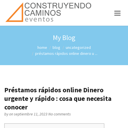
My Blog
home
blog
uncategorized
préstamos rápidos online dinero u ...
Préstamos rápidos online Dinero
urgente y rápido : cosa que necesita
conocer
by
on septiembre 11, 2023
No comments