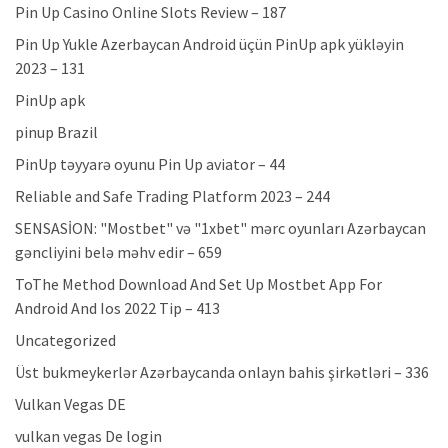
Pin Up Casino Online Slots Review – 187
Pin Up Yukle Azerbaycan Android üçün PinUp apk yükləyin
2023 – 131
PinUp apk
pinup Brazil
PinUp təyyarə oyunu Pin Up aviator – 44
Reliable and Safe Trading Platform 2023 – 244
SENSASİON: "Mostbet" və "1xbet" mərc oyunları Azərbaycan
gəncliyini belə məhv edir – 659
ToThe Method Download And Set Up Mostbet App For
Android And Ios 2022 Tip – 413
Uncategorized
Üst bukmeykerlər Azərbaycanda onlayn bahis şirkətləri – 336
Vulkan Vegas DE
vulkan vegas De login