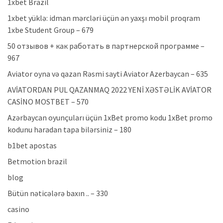
1xbet Brazil
1xbet yüklə: idman mərcləri üçün ən yaxşı mobil proqram
1xbe Student Group – 679
50 отзывов + как работать в партнерской программе –
967
Aviator oyna və qazan Rəsmi sayti Aviator Azerbaycan – 635
AVİATORDAN PUL QAZANMAQ 2022 YENİ XƏSTƏLİK AVİATOR
CASİNO MOSTBET – 570
Azərbaycan oyunçuları üçün 1xBet promo kodu 1xBet promo
kodunu haradan tapa bilərsiniz – 180
b1bet apostas
Betmotion brazil
blog
Bütün nəticələrə baxın .. – 330
casino