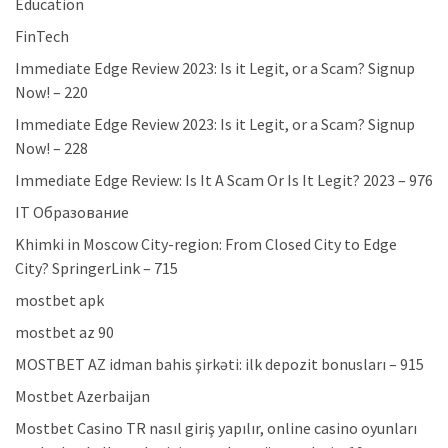
Education
FinTech
Immediate Edge Review 2023: Is it Legit, or a Scam? Signup
Now! – 220
Immediate Edge Review 2023: Is it Legit, or a Scam? Signup
Now! – 228
Immediate Edge Review: Is It A Scam Or Is It Legit? 2023 – 976
IT Образование
Khimki in Moscow City-region: From Closed City to Edge
City? SpringerLink – 715
mostbet apk
mostbet az 90
MOSTBET AZ idman bahis şirkəti: ilk depozit bonusları – 915
Mostbet Azerbaijan
Mostbet Casino TR nasıl giriş yapılır, online casino oyunları