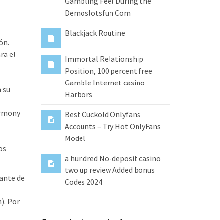
Gambling Feel During the
Demoslotsfun Com
Blackjack Routine
ón.
ra el
Immortal Relationship
Position, 100 percent free
Gamble Internet casino
a su
Harbors
armony
Best Cuckold Onlyfans
Accounts – Try Hot OnlyFans
Model
os
a hundred No-deposit casino
two up review Added bonus
tante de
Codes 2024
). Por