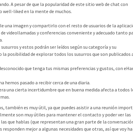
ando. A pesar de que la popularidad de este sitio web de chat con
o well-liked en la mente de muchos.
e una imagen y compartirlo con el resto de usuarios de la aplicaci
o de videollamadas y conferencias conveniente y adecuado tanto pa
a.
usurros y estos podrán ser leídos según su categoría y su
o la posibilidad de explorar todos los susurros que son publicados 
un desconocido que tenga tus mismas preferencias y gustos, con eH
na hemos pasado a recibir cerca de una diaria.
era una cierta incertidumbre que en buena medida afecta a todos l
rmas.
ios, también es muy útil, ya que puedes asistir a una reunión impor
lmente son muy útiles para mantener el contacto y poder ver las
 las que hablas (que representan una gran parte de la conversación
ps responden mejor a algunas necesidades que otras, así que voy ha