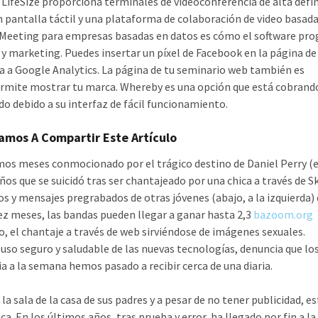
 LifeSize proporciona terminales de videoconferencia de alta defin
 pantalla táctil y una plataforma de colaboración de video basada
kMeeting para empresas basadas en datos es cómo el software pr
 y marketing. Puedes insertar un píxel de Facebook en la página de
a a Google Analytics. La página de tu seminario web también es
ermite mostrar tu marca. Whereby es una opción que está cobrand
do debido a su interfaz de fácil funcionamiento.
amos A Compartir Este Artículo
timos meses conmocionado por el trágico destino de Daniel Perry (e
os que se suicidó tras ser chantajeado por una chica a través de S
s y mensajes pregrabados de otras jóvenes (abajo, a la izquierda)
iez meses, las bandas pueden llegar a ganar hasta 2,3
bazoom.org
o, el chantaje a través de web sirviéndose de imágenes sexuales.
so seguro y saludable de las nuevas tecnologías, denuncia que lo
ia a la semana hemos pasado a recibir cerca de una diaria.
a sala de la casa de sus padres y a pesar de no tener publicidad, es
. En los últimos años, tras prueba y error, ha llegado por fin a la