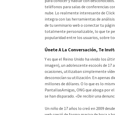
para conocer y hablar con desconocidos.
teléfonos para salas de conferencias con
nube. Lo realmente interesante de Clic
integra con las herramientas de análisis
de tu seminario web o conectar tu págin
totalmente personalizable, lo que te p
popularidad entre los usuarios, sobre to
Únete A La Conversación, Te Invit
Y es que el Reino Unido ha vivido los úl
imagen), un adolescente escocés de 17 añ
ocasiones, utilizaban simplemente vídeo
desconocían su utilización. En apenas d
millones de dólares. O lo que es lo mism
PantallasAmigas, ONG que aboga por el u
se han disparado. «De recibir una denunc
Un niño de 17 años lo creó en 2009 desde l
web creció de forma masiva de boca a boca