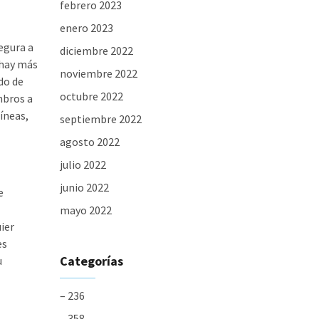
febrero 2023
enero 2023
egura a
diciembre 2022
 hay más
noviembre 2022
do de
octubre 2022
mbros a
líneas,
septiembre 2022
agosto 2022
julio 2022
junio 2022
e
mayo 2022
uier
es
Categorías
u
– 236
– 358