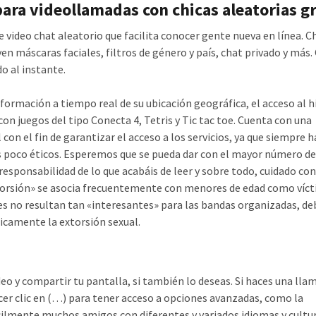
para videollamadas con chicas aleatorias gr
e video chat aleatorio que facilita conocer gente nueva en línea. 
yen máscaras faciales, filtros de género y país, chat privado y más
o al instante.
formación a tiempo real de su ubicación geográfica, el acceso al h
 con juegos del tipo Conecta 4, Tetris y Tic tac toe. Cuenta con una
n el fin de garantizar el acceso a los servicios, ya que siempre h
nes poco éticos. Esperemos que se pueda dar con el mayor número de
responsabilidad de lo que acabáis de leer y sobre todo, cuidado con
extorsión» se asocia frecuentemente con menores de edad como víct
s no resultan tan «interesantes» para las bandas organizadas, de
camente la extorsión sexual.
deo y compartir tu pantalla, si también lo deseas. Si haces una lla
er clic en (…) para tener acceso a opciones avanzadas, como la
ilmente muchos amigos con diferentes y variados idiomas y cultur