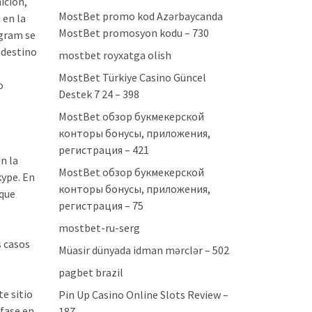
ición,
MostBet promo kod Azərbaycanda
 en la
MostBet promosyon kodu – 730
ogram se
 destino
mostbet royxatga olish
MostBet Türkiye Casino Güncel
o
Destek 7 24 – 398
MostBet обзор букмекерской
конторы бонусы, приложения,
регистрация – 421
n la
MostBet обзор букмекерской
kype. En
конторы бонусы, приложения,
 que
регистрация – 75
mostbet-ru-serg
s casos
Müasir dünyada idman mərclər – 502
pagbet brazil
te sitio
Pin Up Casino Online Slots Review –
 fase en
187