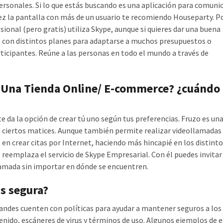
rsonales. Si lo que estás buscando es una aplicación para comuni
vez la pantalla con más de un usuario te recomiendo Houseparty. P
sional (pero gratis) utiliza Skype, aunque si quieres dar una buena
 con distintos planes para adaptarse a muchos presupuestos o
rticipantes. Reúne a las personas en todo el mundo a través de
 Una Tienda Online/ E-commerce? ¿cuándo
e da la opción de crear tú uno según tus preferencias. Fruzo es un
 ciertos matices. Aunque también permite realizar videollamadas
en crear citas por Internet, haciendo más hincapié en los distint
s reemplaza el servicio de Skype Empresarial. Con él puedes invitar
lamada sin importar en dónde se encuentren.
ás segura?
randes cuenten con políticas para ayudar a mantener seguros a los
enido, escáneres de virus y términos de uso. Algunos ejemplos de 