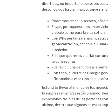
divertidas, no importa lo que estés busc
desconocidos ha disminuido, sigue siend
Podremos crear un secreto, añadirl
Skype, por supuesto, es un servici
trabajo como para la vida cotidian
Con Whisper lanzaremos nuestros s
geolocalización, dándole al usuari
alrededor.
Si lo que quieres es charlar con 
lo conseguirás.
«De recibir una denuncia a la sema
Con todo, el cierre de Omegle gen
aficionados a este tipo de platafo
Esto, si lo llevas al mundo de los negoc
la empresa mientras estás viajando. Rea
expresiones faciales de las personas con
último, decirte que algunas de estas ap