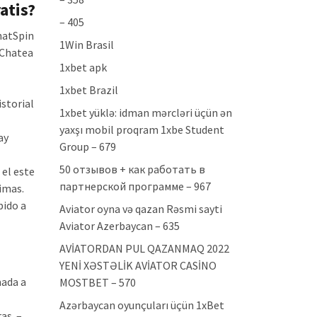
atis?
– 405
ChatSpin
1Win Brasil
. Chatea
1xbet apk
1xbet Brazil
istorial
1xbet yüklə: idman mərcləri üçün ən
yaxşı mobil proqram 1xbe Student
ay
Group – 679
50 отзывов + как работать в
 el este
партнерской программе – 967
imas.
bido a
Aviator oyna və qazan Rəsmi sayti
Aviator Azerbaycan – 635
AVİATORDAN PUL QAZANMAQ 2022
YENİ XƏSTƏLİK AVİATOR CASİNO
mada a
MOSTBET – 570
Azərbaycan oyunçuları üçün 1xBet
as. –