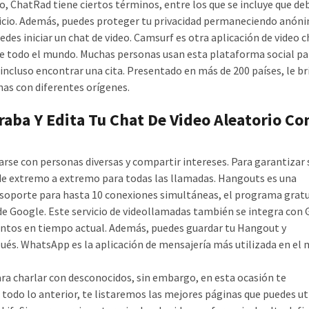
o, ChatRad tiene ciertos términos, entre los que se incluye que de
vicio. Además, puedes proteger tu privacidad permaneciendo anóni
edes iniciar un chat de video. Camsurf es otra aplicación de video c
de todo el mundo. Muchas personas usan esta plataforma social pa
incluso encontrar una cita. Presentado en más de 200 países, le br
as con diferentes orígenes.
raba Y Edita Tu Chat De Video Aleatorio Co
rse con personas diversas y compartir intereses. Para garantizar 
 de extremo a extremo para todas las llamadas. Hangouts es una
 soporte para hasta 10 conexiones simultáneas, el programa gratu
 de Google. Este servicio de videollamadas también se integra con
mentos en tiempo actual. Además, puedes guardar tu Hangout y
pués. WhatsApp es la aplicación de mensajería más utilizada en el
ara charlar con desconocidos, sin embargo, en esta ocasión te
todo lo anterior, te listaremos las mejores páginas que puedes uti