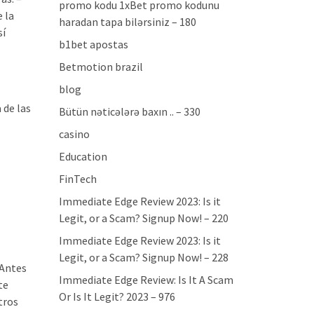
promo kodu 1xBet promo kodunu
 la
haradan tapa bilərsiniz – 180
sí
b1bet apostas
Betmotion brazil
blog
 de las
Bütün nəticələrə baxın .. – 330
casino
Education
FinTech
Immediate Edge Review 2023: Is it
Legit, or a Scam? Signup Now! – 220
Immediate Edge Review 2023: Is it
Legit, or a Scam? Signup Now! – 228
 Antes
Immediate Edge Review: Is It A Scam
te
Or Is It Legit? 2023 – 976
tros