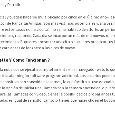
l y Paltalk .
ial y pueden haberse multiplicado por cinco en el último año», as
ector de PantallasAmigas. Son más víctimas potenciales y, a la vez,
re estos casos no ha sido tal, no se ha hablado de ello. Es un perio
sciente», responde. Cada día se incorporan más de mil nuevos mie
ecimiento. Si quieres encontrar una cita o si quieres practicar tus 
a cara antes de lanzarte a las citas de nuevo.
tte Y Como Funcionan ?
la nube que se ejecuta completamente en el navegador web, lo qu
ni instalar ningún software program adicional. Los usuarios pueden
ispositivo con conexión a internet, lo que facilita su uso en cualq
 la opción de iniciar una llamada con la cámara encendida, o pued
ara las llamadas con video, tienes la posibilidad de probar antes t
das es igual de sencillo, tan solo tienes que hacer clic en el botón