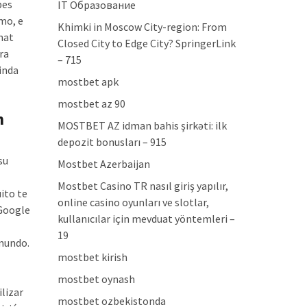
bes
IT Образование
mo, e
Khimki in Moscow City-region: From
hat
Closed City to Edge City? SpringerLink
ra
– 715
inda
mostbet apk
mostbet az 90
n
MOSTBET AZ idman bahis şirkəti: ilk
depozit bonusları – 915
su
Mostbet Azerbaijan
Mostbet Casino TR nasıl giriş yapılır,
ito te
online casino oyunları ve slotlar,
 Google
kullanıcılar için mevduat yöntemleri –
19
 mundo.
mostbet kirish
mostbet oynash
lizar
mostbet ozbekistonda