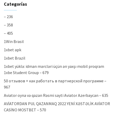
Categorías
– 236
– 358
– 405
1Win Brasil
1xbet apk
1xbet Brazil
1xbet yüklə: idman mərcləri üçün ən yaxşı mobil proqram
1xbe Student Group – 679
50 отзывов + как работать в партнерской программе –
967
Aviator oyna və qazan Rəsmi sayti Aviator Azerbaycan – 635
AVİATORDAN PUL QAZANMAQ 2022 YENİ XƏSTƏLİK AVİATOR
CASİNO MOSTBET – 570