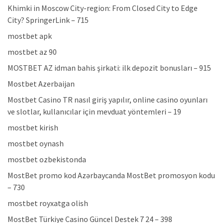
Khimki in Moscow City-region: From Closed City to Edge
City? SpringerLink – 715
mostbet apk
mostbet az 90
MOSTBET AZ idman bahis şirkəti: ilk depozit bonusları – 915
Mostbet Azerbaijan
Mostbet Casino TR nasıl giriş yapılır, online casino oyunları
ve slotlar, kullanıcılar için mevduat yöntemleri – 19
mostbet kirish
mostbet oynash
mostbet ozbekistonda
MostBet promo kod Azərbaycanda MostBet promosyon kodu
– 730
mostbet royxatga olish
MostBet Türkiye Casino Güncel Destek 7 24 – 398