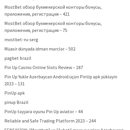
MostBet обзор букмекерской конторы бонусы,
приложения, регистрация – 421
MostBet обзор букмекерской конторы бонусы,
приложения, регистрация – 75
mostbet-ru-serg
Müasir dünyada idman mərclər – 502
pagbet brazil
Pin Up Casino Online Slots Review – 187
Pin Up Yukle Azerbaycan Android üçün PinUp apk yükləyin
2023 – 131
PinUp apk
pinup Brazil
PinUp təyyarə oyunu Pin Up aviator – 44
Reliable and Safe Trading Platform 2023 – 244