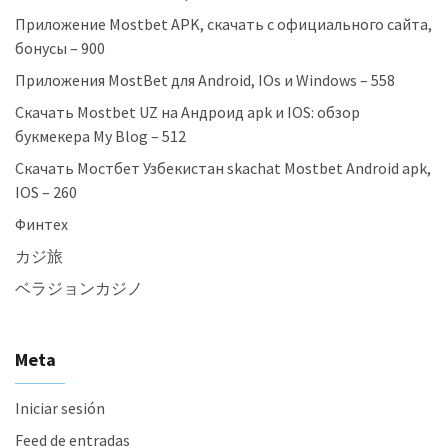
Приложение Mostbet APK, скачать с официального сайта,
бонусы – 900
Приложения MostBet для Android, IOs и Windows – 558
Скачать Mostbet UZ на Андроид apk и IOS: обзор
букмекера My Blog – 512
Скачать Мостбет Узбекистан skachat Mostbet Android apk,
IOS – 260
Финтех
カジ旅
ベラジョンカジノ
Meta
Iniciar sesión
Feed de entradas