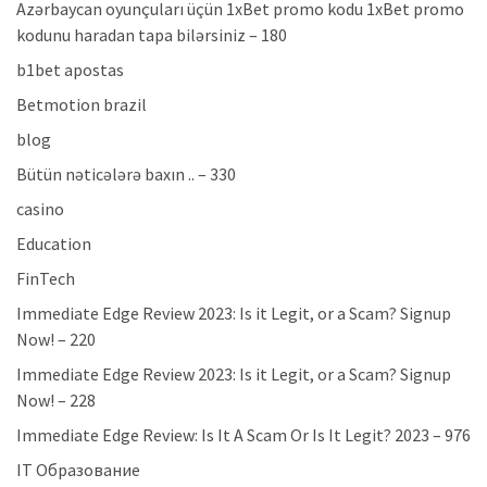
Azərbaycan oyunçuları üçün 1xBet promo kodu 1xBet promo
kodunu haradan tapa bilərsiniz – 180
b1bet apostas
Betmotion brazil
blog
Bütün nəticələrə baxın .. – 330
casino
Education
FinTech
Immediate Edge Review 2023: Is it Legit, or a Scam? Signup
Now! – 220
Immediate Edge Review 2023: Is it Legit, or a Scam? Signup
Now! – 228
Immediate Edge Review: Is It A Scam Or Is It Legit? 2023 – 976
IT Образование