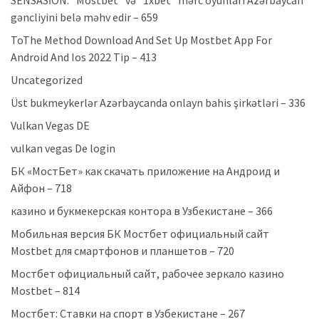
SENSASİON: "Mostbet" və "1xbet" mərc oyunları Azərbaycan
gəncliyini belə məhv edir – 659
ToThe Method Download And Set Up Mostbet App For
Android And Ios 2022 Tip – 413
Uncategorized
Üst bukmeykerlər Azərbaycanda onlayn bahis şirkətləri – 336
Vulkan Vegas DE
vulkan vegas De login
БК «МостБет» как скачать приложение на Андроид и
Айфон – 718
казино и букмекерская контора в Узбекистане – 366
Мобильная версия БК Мостбет официальный сайт
Mostbet для смартфонов и планшетов – 720
Мостбет официальный сайт, рабочее зеркало казино
Mostbet – 814
Мостбет: Ставки на спорт в Узбекистане – 267