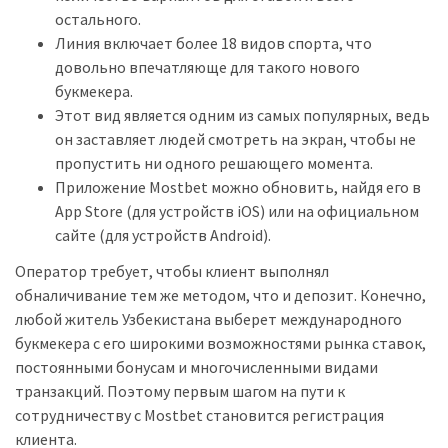
остального.
Линия включает более 18 видов спорта, что
довольно впечатляюще для такого нового
букмекера.
Этот вид является одним из самых популярных, ведь
он заставляет людей смотреть на экран, чтобы не
пропустить ни одного решающего момента.
Приложение Mostbet можно обновить, найдя его в
App Store (для устройств iOS) или на официальном
сайте (для устройств Android).
Оператор требует, чтобы клиент выполнял
обналичивание тем же методом, что и депозит. Конечно,
любой житель Узбекистана выберет международного
букмекера с его широкими возможностями рынка ставок,
постоянными бонусам и многочисленными видами
транзакций. Поэтому первым шагом на пути к
сотрудничеству с Mostbet становится регистрация
клиента.