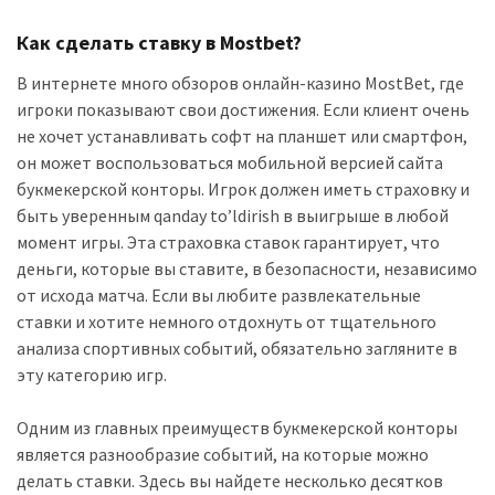
Как сделать ставку в Mostbet?
В интернете много обзоров онлайн-казино MostBet, где
игроки показывают свои достижения. Если клиент очень
не хочет устанавливать софт на планшет или смартфон,
он может воспользоваться мобильной версией сайта
букмекерской конторы. Игрок должен иметь страховку и
быть уверенным qanday to’ldirish в выигрыше в любой
момент игры. Эта страховка ставок гарантирует, что
деньги, которые вы ставите, в безопасности, независимо
от исхода матча. Если вы любите развлекательные
ставки и хотите немного отдохнуть от тщательного
анализа спортивных событий, обязательно загляните в
эту категорию игр.
Одним из главных преимуществ букмекерской конторы
является разнообразие событий, на которые можно
делать ставки. Здесь вы найдете несколько десятков