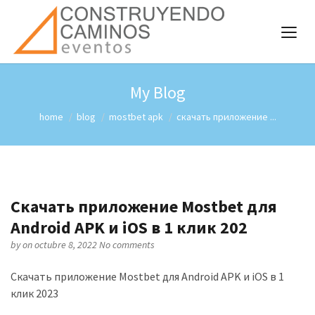
My Blog
home
blog
mostbet apk
скачать приложение ...
Скачать приложение Mostbet для
Android APK и iOS в 1 клик 202
by
on octubre 8, 2022
No comments
Скачать приложение Mostbet для Android APK и iOS в 1
клик 2023