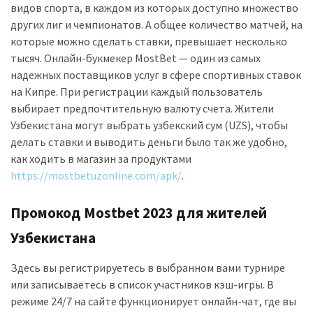
видов спорта, в каждом из которых доступно множество
других лиг и чемпионатов. А общее количество матчей, на
которые можно сделать ставки, превышает несколько
тысяч. Онлайн-букмекер MostBet — один из самых
надежных поставщиков услуг в сфере спортивных ставок
на Кипре. При регистрации каждый пользователь
выбирает предпочтительную валюту счета. Жители
Узбекистана могут выбрать узбекский сум (UZS), чтобы
делать ставки и выводить деньги было так же удобно,
как ходить в магазин за продуктами
https://mostbetuzonline.com/apk/
.
Промокод Mostbet 2023 для жителей
Узбекистана
Здесь вы регистрируетесь в выбранном вами турнире
или записываетесь в список участников кэш-игры. В
режиме 24/7 на сайте функционирует онлайн-чат, где вы