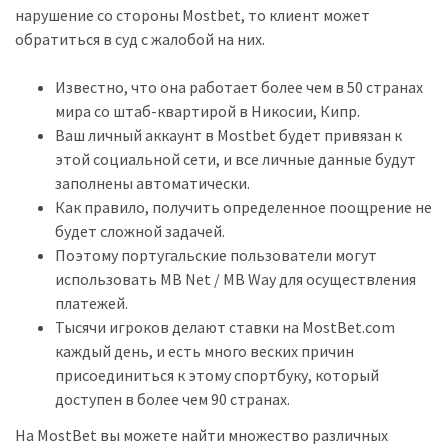
нарушение со стороны Mostbet, то клиент может
обратиться в суд с жалобой на них.
Известно, что она работает более чем в 50 странах
мира со штаб-квартирой в Никосии, Кипр.
Ваш личный аккаунт в Mostbet будет привязан к
этой социальной сети, и все личные данные будут
заполнены автоматически.
Как правило, получить определенное поощрение не
будет сложной задачей.
Поэтому португальские пользователи могут
использовать MB Net / MB Way для осуществления
платежей.
Тысячи игроков делают ставки на MostBet.com
каждый день, и есть много веских причин
присоединиться к этому спортбуку, который
доступен в более чем 90 странах.
На MostBet вы можете найти множество различных