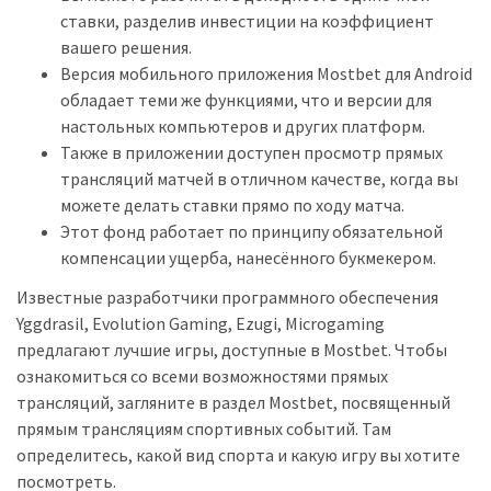
ставки, разделив инвестиции на коэффициент
вашего решения.
Версия мобильного приложения Mostbet для Android
обладает теми же функциями, что и версии для
настольных компьютеров и других платформ.
Также в приложении доступен просмотр прямых
трансляций матчей в отличном качестве, когда вы
можете делать ставки прямо по ходу матча.
Этот фонд работает по принципу обязательной
компенсации ущерба, нанесённого букмекером.
Известные разработчики программного обеспечения
Yggdrasil, Evolution Gaming, Ezugi, Microgaming
предлагают лучшие игры, доступные в Mostbet. Чтобы
ознакомиться со всеми возможностями прямых
трансляций, загляните в раздел Mostbet, посвященный
прямым трансляциям спортивных событий. Там
определитесь, какой вид спорта и какую игру вы хотите
посмотреть.