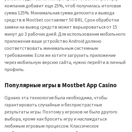
компания добавит еще 25%, чтоб получилась итоговая
сумма 125%. Минимальная сумма депозита и вывода
средств в Mostbet составляет 50 BRL. Срок обработки
заявки на вывод средств может варьироваться от 15
минут до 3 рабочих дней. Для использования мобильного
приложения ваше устройство Android должно
соответствовать минимальным системным
требованиям. Если же хотите загрузить приложение
через мобильную версию сайта, нужно перейти в личный
профиль.
Популярные игры в Mostbet App Casino
Однако эта технология была необходима, чтобы
гарантировать случайные и беспристрастные
результаты игры. Поэтому у игроков не было другого
выбора, кроме как бросить игру и наслаждаться
любимым игровым процессом. Классическое