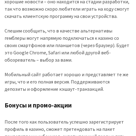
хорошие новости – оно находится на стадии разработки,
так что возможно скоро любители играть на ходу смогут
скачать клиентскую программу на свои устройства.
Спешим сообщить, что в качестве альтернативы
гемблеры могут напрямую подключаться к казино со
своих смартфонов или планшетов (через браузер). Будет
это Google Chrome, Safari или любой другой веб-
обозреватель – выбор за вами.
Мобильный сайт работает хорошо и представляет те же
игры, что и его полная версия. Поддерживаются
депозиты и оформление кэшаут-транзакций.
Бонусы и промо-акции
После того как пользователь успешно зарегистрирует
профиль в казино, сможет претендовать на пакет