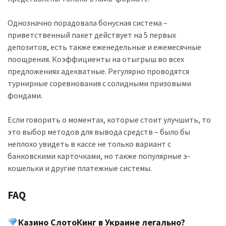
Однозначно порадовала бонусная система –
приветственный пакет действует на 5 первых
депозитов, есть также еженедельные и ежемесячные
поощрения. Коэффициенты на отыгрыш во всех
предложениях адекватные. Регулярно проводятся
турнирные соревнования с солидными призовыми
фондами.
Если говорить о моментах, которые стоит улучшить, то
это выбор методов для вывода средств – было бы
неплохо увидеть в кассе не только вариант с
банковскими карточками, но также популярные э-
кошельки и другие платежные системы.
FAQ
Казино СлотоКинг в Украине легально?