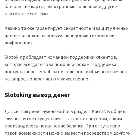
банковские карты, электронные кошельки и другие
платежные системы.
Казино также гарантирует секретность и защиту личных
данных игроков, используя передовые технологии
шифрования.
Slotoking обладает командой поддержки клиентов,
которая всегда готова помочь игрокам. Поддержка
доступна через email, чат и телефон, и обычно отвечает
на запросы оперативно и качественно.
Slotoking вывод денег
Для снятия денег нужно зайти в раздел “Касса”. В общем
случае снятие осуществляется тем же способом, каким
производилось пополнение баланса. При отсутствии
такой возможности можно вывести посредством другого