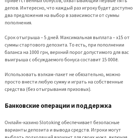
приветственных бонусов, охватывающий первые пять
депов. Интересно, что каждый раз игроку будет доступно
два предложения на выбор в зависимости от суммы
пополнения.
Срок отыгрыша – 5 дней. Максимальная выплата – х15 от
суммы стартового депозита. То есть, при пополнении
баланса на 1000 грн, верхний порог допустимого для вас
выигрыша с обсуждаемого бонуса составит 15 000₴.
Использовать вэлкам-пакет не обязательно, можно
просто внести любую сумму и играть на собственные
средства (без отыгрывания призовых).
Банковские операции и поддержка
Онлайн-казино Slotoking обеспечивает безопасные
варианты депозита и вывода средств. Игроки могут
выбрать подходящий вариант для своих нужд, включая