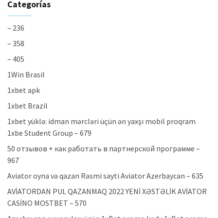
Categorías
– 236
– 358
– 405
1Win Brasil
1xbet apk
1xbet Brazil
1xbet yüklə: idman mərcləri üçün ən yaxşı mobil proqram
1xbe Student Group – 679
50 отзывов + как работать в партнерской программе –
967
Aviator oyna və qazan Rəsmi sayti Aviator Azerbaycan – 635
AVİATORDAN PUL QAZANMAQ 2022 YENİ XƏSTƏLİK AVİATOR
CASİNO MOSTBET – 570