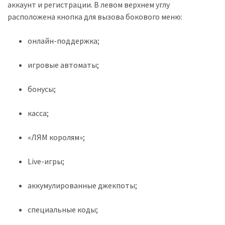
аккаунт и регистрации. В левом верхнем углу
расположена кнопка для вызова бокового меню:
онлайн-поддержка;
игровые автоматы;
бонусы;
касса;
«ЛЯМ королям»;
Live-игры;
аккумулированные джекпоты;
специальные коды;