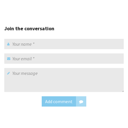
Join the conversation
Add comment