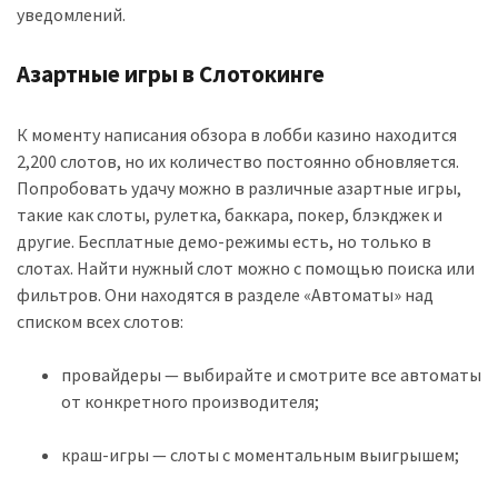
уведомлений.
Азартные игры в Слотокинге
К моменту написания обзора в лобби казино находится
2,200 слотов, но их количество постоянно обновляется.
Попробовать удачу можно в различные азартные игры,
такие как слоты, рулетка, баккара, покер, блэкджек и
другие. Бесплатные демо-режимы есть, но только в
слотах. Найти нужный слот можно с помощью поиска или
фильтров. Они находятся в разделе «Автоматы» над
списком всех слотов:
провайдеры — выбирайте и смотрите все автоматы
от конкретного производителя;
краш-игры — слоты с моментальным выигрышем;