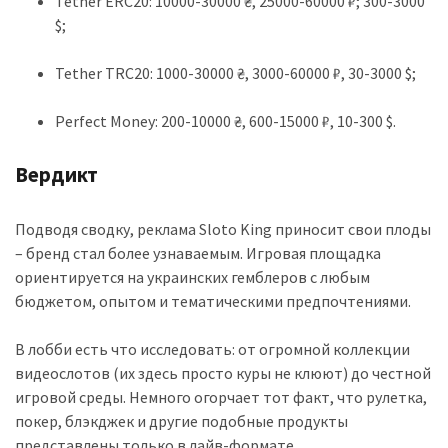
Tether ERC20: 10000-30000 ₴, 25000-60000 ₽; 300-3000
$;
Tether TRC20: 1000-30000 ₴, 3000-60000 ₽, 30-3000 $;
Perfect Money: 200-10000 ₴, 600-15000 ₽, 10-300 $.
Вердикт
Подводя сводку, реклама Sloto King приносит свои плоды
– бренд стал более узнаваемым. Игровая площадка
ориентируется на украинских гемблеров с любым
бюджетом, опытом и тематическими предпочтениями.
В лобби есть что исследовать: от огромной коллекции
видеослотов (их здесь просто куры не клюют) до честной
игровой среды. Немного огорчает тот факт, что рулетка,
покер, блэкджек и другие подобные продукты
представлены только в лайв-формате.