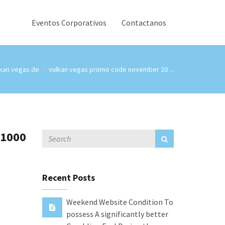
Eventos Corporativos
Contactanos
lkan vegas de
vulkan vegas promo code november 20 ...
 1000
Recent Posts
Weekend Website Condition To
possess A significantly better