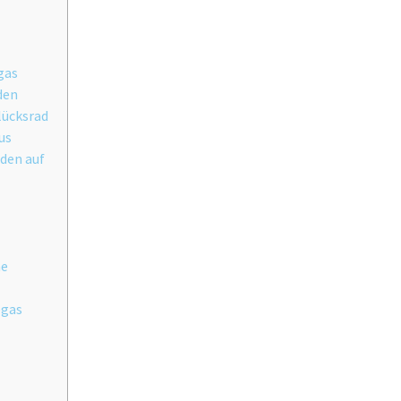
gas
den
lücksrad
us
den auf
he
egas