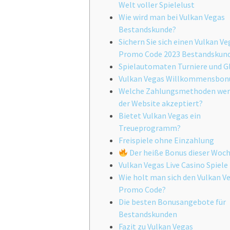
Welt voller Spielelust
Wie wird man bei Vulkan Vegas
Bestandskunde?
Sichern Sie sich einen Vulkan Ve
Promo Code 2023 Bestandskun
Spielautomaten Turniere und G
Vulkan Vegas Willkommensbon
Welche Zahlungsmethoden wer
der Website akzeptiert?
Bietet Vulkan Vegas ein
Treueprogramm?
Freispiele ohne Einzahlung
Der heiße Bonus dieser Woc
Vulkan Vegas Live Casino Spiele
Wie holt man sich den Vulkan V
Promo Code?
Die besten Bonusangebote für
Bestandskunden
Fazit zu Vulkan Vegas