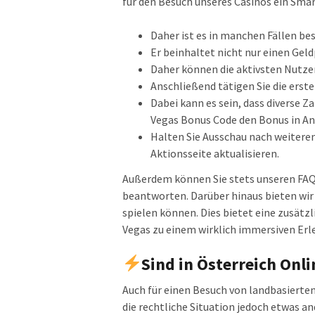
für den Besuch unseres Casinos ein Sma
Daher ist es in manchen Fällen be
Er beinhaltet nicht nur einen Geld
Daher können die aktivsten Nutze
Anschließend tätigen Sie die erst
Dabei kann es sein, dass diverse Z
Vegas Bonus Code den Bonus in 
Halten Sie Ausschau nach weitere
Aktionsseite aktualisieren.
Außerdem können Sie stets unseren FAQ
beantworten. Darüber hinaus bieten wir 
spielen können. Dies bietet eine zusätz
Vegas zu einem wirklich immersiven Erle
Sind in Österreich Onli
Auch für einen Besuch von landbasierten 
die rechtliche Situation jedoch etwas an