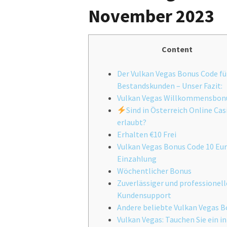
November 2023
Content
Der Vulkan Vegas Bonus Code fü
Bestandskunden – Unser Fazit:
Vulkan Vegas Willkommensbon
Sind in Österreich Online Cas
erlaubt?
Erhalten €10 Frei
Vulkan Vegas Bonus Code 10 Eu
Einzahlung
Wöchentlicher Bonus
Zuverlässiger und professionell
Kundensupport
Andere beliebte Vulkan Vegas B
Vulkan Vegas: Tauchen Sie ein in