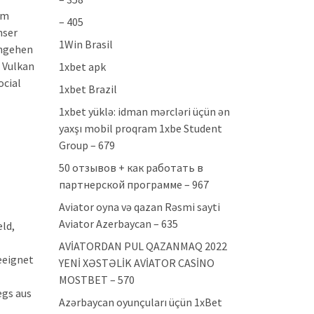
em
– 405
nser
1Win Brasil
ingehen
 Vulkan
1xbet apk
ocial
1xbet Brazil
1xbet yüklə: idman mərcləri üçün ən
yaxşı mobil proqram 1xbe Student
Group – 679
50 отзывов + как работать в
партнерской программе – 967
Aviator oyna və qazan Rəsmi sayti
Aviator Azerbaycan – 635
eld,
AVİATORDAN PUL QAZANMAQ 2022
eeignet
YENİ XƏSTƏLİK AVİATOR CASİNO
MOSTBET – 570
egs aus
Azərbaycan oyunçuları üçün 1xBet