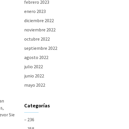
febrero 2023
enero 2023
diciembre 2022
noviembre 2022
octubre 2022
septiembre 2022
agosto 2022
julio 2022
junio 2022
mayo 2022
kan
Categorías
s,
evor Sie
– 236
– 358