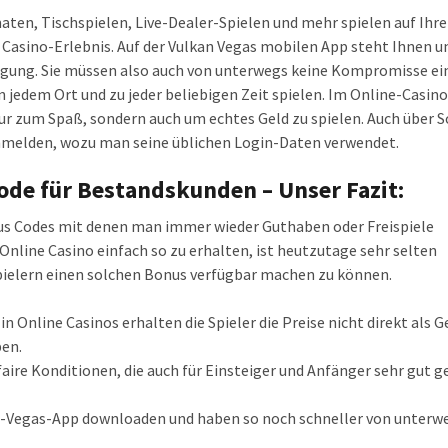
aten, Tischspielen, Live-Dealer-Spielen und mehr spielen auf Ihr
 Casino-Erlebnis. Auf der Vulkan Vegas mobilen App steht Ihnen u
fügung. Sie müssen also auch von unterwegs keine Kompromisse e
jedem Ort und zu jeder beliebigen Zeit spielen. Im Online-Casino
nur zum Spaß, sondern auch um echtes Geld zu spielen. Auch über S
anmelden, wozu man seine üblichen Login-Daten verwendet.
ode für Bestandskunden – Unser Fazit:
us Codes mit denen man immer wieder Guthaben oder Freispiele
 Online Casino einfach so zu erhalten, ist heutzutage sehr selten
pielern einen solchen Bonus verfügbar machen zu können.
Online Casinos erhalten die Spieler die Preise nicht direkt als G
en.
aire Konditionen, die auch für Einsteiger und Anfänger sehr gut g
n-Vegas-App downloaden und haben so noch schneller von unterw