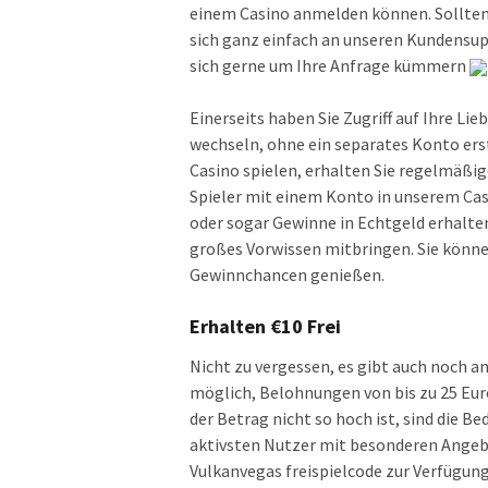
einem Casino anmelden können. Sollten
sich ganz einfach an unseren Kundensup
sich gerne um Ihre Anfrage kümmern
Einerseits haben Sie Zugriff auf Ihre L
wechseln, ohne ein separates Konto ers
Casino spielen, erhalten Sie regelmäßi
Spieler mit einem Konto in unserem Casi
oder sogar Gewinne in Echtgeld erhalte
großes Vorwissen mitbringen. Sie könne
Gewinnchancen genießen.
Erhalten €10 Frei
Nicht zu vergessen, es gibt auch noch 
möglich, Belohnungen von bis zu 25 Eu
der Betrag nicht so hoch ist, sind die B
aktivsten Nutzer mit besonderen Ange
Vulkanvegas freispielcode zur Verfügung