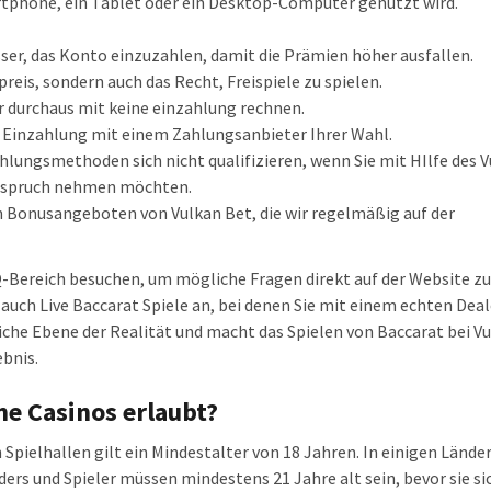
rtphone, ein Tablet oder ein Desktop-Computer genutzt wird.
sser, das Konto einzuzahlen, damit die Prämien höher ausfallen.
preis, sondern auch das Recht, Freispiele zu spielen.
r durchaus mit keine einzahlung rechnen.
e Einzahlung mit einem Zahlungsanbieter Ihrer Wahl.
ahlungsmethoden sich nicht qualifizieren, wenn Sie mit HIlfe des 
Anspruch nehmen möchten.
n Bonusangeboten von Vulkan Bet, die wir regelmäßig auf der
-Bereich besuchen, um mögliche Fragen direkt auf der Website zu
auch Live Baccarat Spiele an, bei denen Sie mit einem echten Deal
liche Ebene der Realität und macht das Spielen von Baccarat bei V
bnis.
ne Casinos erlaubt?
Spielhallen gilt ein Mindestalter von 18 Jahren. In einigen Länder
ders und Spieler müssen mindestens 21 Jahre alt sein, bevor sie si