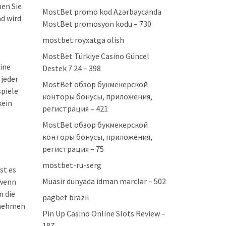
en Sie
MostBet promo kod Azərbaycanda
d wird
MostBet promosyon kodu – 730
mostbet royxatga olish
MostBet Türkiye Casino Güncel
ine
Destek 7 24 – 398
 jeder
MostBet обзор букмекерской
spiele
конторы бонусы, приложения,
kein
регистрация – 421
MostBet обзор букмекерской
конторы бонусы, приложения,
регистрация – 75
mostbet-ru-serg
st es
Müasir dünyada idman mərclər – 502
 wenn
n die
pagbet brazil
rnehmen
Pin Up Casino Online Slots Review –
187